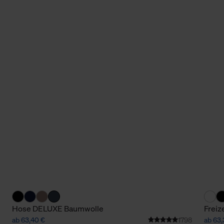
Hose DELUXE Baumwolle
Freiz
ab 63,40 €
1798
ab 63,