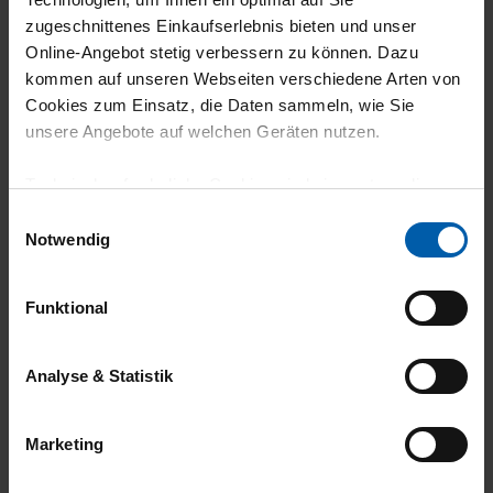
Passt perfekt Ware wie beschrieben
zugeschnittenes Einkaufserlebnis bieten und unser
Online-Angebot stetig verbessern zu können. Dazu
kommen auf unseren Webseiten verschiedene Arten von
Cookies zum Einsatz, die Daten sammeln, wie Sie
unsere Angebote auf welchen Geräten nutzen.
23.07.2026
5
Technisch erforderliche Cookies sind eine notwendige
Voraussetzung zur Nutzung unserer Webpräsenz, um
Sehr gute Qualität, war für meine Frau ein
Einwilligungsauswahl
grundlegende Funktionen wie etwa zur Auswahl und
Notwendig
wenig zu lang, würde mir im Online Shop
Darstellung unserer Produkte, zum Befüllen des
mehr Infos zu den Größen wünschen
Warenkorbs oder zum Abschluss des Kaufs zu
Funktional
gewährleisten.
Für die Darstellung personalisierter Angebote, Anzeigen
Analyse & Statistik
und Inhalte aufgrund Ihres Nutzerverhaltens und Ihres
22.07.2026
Profils sowie für Marketing-, Statistik- und Tracking-
4
Marketing
Zwecke zur Analyse und Optimierung unserer
Webpräsenz speichern wir personenbezogene
Die Trigema Hose DELUXE Baumwolle macht