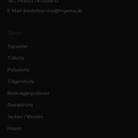
Tel.: +49 (0) 7475/88-0
E-Mail:
bestellservice@trigema.de
Damen
Topseller
T-Shirts
Poloshirts
Trägershirts
Rollkragenpullover
Sweatshirts
Jacken / Westen
Hosen