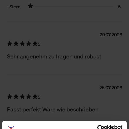
1 Stern
5
Filter zurücksetzen
29.07.2026
5
Sehr angenehm zu tragen und robust
25.07.2026
5
Passt perfekt Ware wie beschrieben