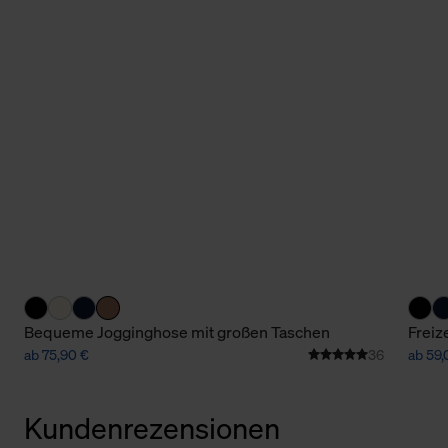
Bequeme Jogginghose mit großen Taschen
Freiz
ab 75,90 €
36
ab 59,
Kundenrezensionen