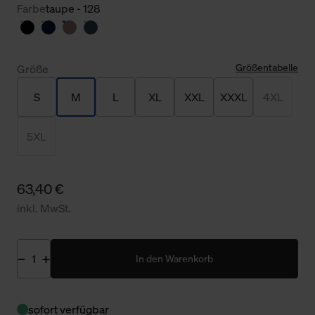
Farbe
taupe - 128
Größentabelle
Größe
S
M
L
XL
XXL
XXXL
4XL
5XL
63,40 €
inkl. MwSt.
In den Warenkorb
sofort verfügbar