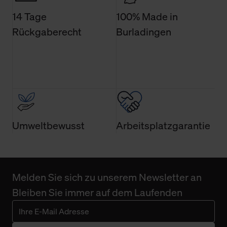
Technologien sowie die Nutzung Ihrer persönlichen Daten
14 Tage
100% Made in
finden Sie in unserer Datenschutzerklärung.
Rückgaberecht
Burladingen
Umweltbewusst
Arbeitsplatzgarantie
Melden Sie sich zu unserem Newsletter an
Bleiben Sie immer auf dem Laufenden