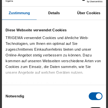
23.07.2026
Zustimmung
Details
Über Cookies
5
Sehr gute Qualität, war für meine Frau ein
Diese Webseite verwendet Cookies
wenig zu lang, würde mir im Online Shop
TRIGEMA verwendet Cookies und ähnliche Web-
mehr Infos zu den Größen wünschen
Technologien, um Ihnen ein optimal auf Sie
zugeschnittenes Einkaufserlebnis bieten und unser
Online-Angebot stetig verbessern zu können. Dazu
kommen auf unseren Webseiten verschiedene Arten von
Cookies zum Einsatz, die Daten sammeln, wie Sie
22.07.2026
unsere Angebote auf welchen Geräten nutzen.
4
Technisch erforderliche Cookies sind eine notwendige
Die Trigema Hose DELUXE Baumwolle macht
Voraussetzung zur Nutzung unserer Webpräsenz, um
Einwilligungsauswahl
einen sehr gut verarbeiteten Eindruck! Nähte
grundlegende Funktionen wie etwa zur Auswahl und
Notwendig
passen sauber und die ganze Hose bleibt
Darstellung unserer Produkte, zum Befüllen des
Warenkorbs oder zum Abschluss des Kaufs zu