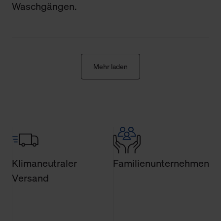
den Menüpunkt „Datenschutzeinstellungen“ können Sie
Waschgängen.
jederzeit Ihre Einwilligungserklärung anpassen. Ihre
Einwilligung ist grundsätzlich freiwillig, für die Nutzung
der Webseite nicht erforderlich und kann jederzeit mit
Wirkung für die Zukunft widerrufen. Der Widerruf der
Einwilligung hat jedoch keine Auswirkung auf die
Mehr laden
bisherigen Einstellungen und die damit verbundene
Verwendung der Cookies sowie die bis zum Zeitpunkt der
Änderung gesammelten Daten.
Weitere Informationen über Cookies und Web-
Technologien sowie die Nutzung Ihrer persönlichen Daten
finden Sie in unserer Datenschutzerklärung.
Klimaneutraler
Familienunternehmen
Versand