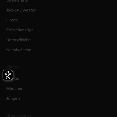
Jacken / Westen
Hosen
Freizeitanzüge
Unterwäsche
Nachtwäsche
Kinder
Babies
Mädchen
Jungen
Über trigema