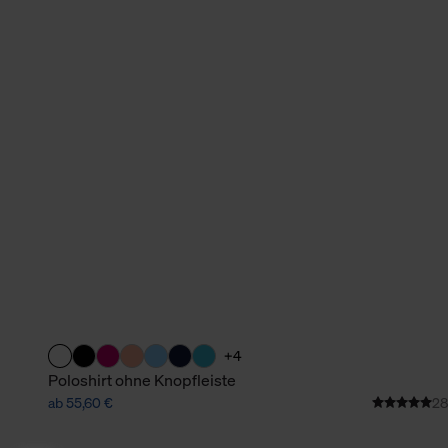
+4
Poloshirt ohne Knopfleiste
ab 55,60 €
28