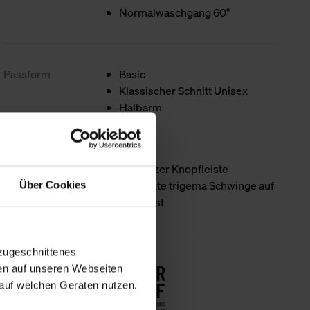
Normalwaschgang 60°
Passform
Basic
Klassischer Schnitt Unisex
Halbarm
Produktdetails
Mit kurzer Knopfleiste
Gestickte trigema Schwinge auf
Über Cookies
der Brust
zugeschnittenes
Nachhaltigkeit
en auf unseren Webseiten
auf welchen Geräten nutzen.