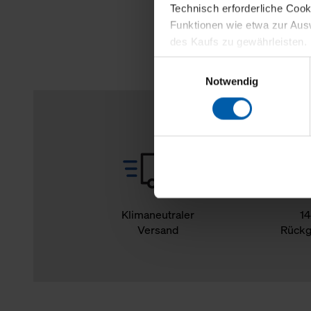
Technisch erforderliche Coo
Funktionen wie etwa zur Aus
des Kaufs zu gewährleisten.
Einwilligungsauswahl
Für die Darstellung personali
Notwendig
sowie für Marketing-, Stati
personenbezogene Information
Marketingpartner, um Ihnen
Klicken Sie auf "Alle erlaube
verwenden dürfen. Über die j
oder ablehnen möchten und di
erlauben möchten, verwenden 
Klimaneutraler
14
Versand
Rückg
Über den Reiter „Details“ erf
Verwendungszweck. Bei „Über
Menüpunkt „Datenschutzeinste
grundsätzlich freiwillig, für 
widerrufen. Der Widerruf der 