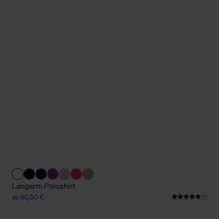
Langarm Poloshirt
ab 60,50 €
31