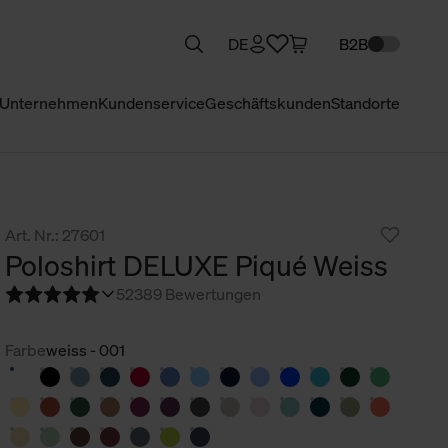
DE
B2B
Unternehmen
Kundenservice
Geschäftskunden
Standorte
Art. Nr.: 27601
Poloshirt DELUXE Piqué Weiss
5
2389 Bewertungen
Farbe
weiss - 001