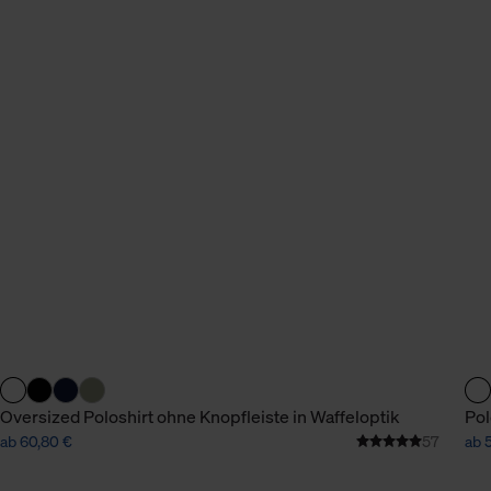
Oversized Poloshirt ohne Knopfleiste in Waffeloptik
Pol
ab 60,80 €
57
ab 