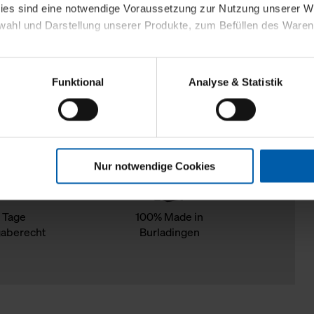
kies sind eine notwendige Voraussetzung zur Nutzung unserer
wahl und Darstellung unserer Produkte, zum Befüllen des Ware
sierter Angebote, Anzeigen und Inhalte aufgrund Ihres Nutzerverh
Funktional
Analyse & Statistik
stik- und Tracking-Zwecke zur Analyse und Optimierung unserer 
en. Diese übermitteln wir in anonymisierter Form an Dritte wie
 auch außerhalb unserer Webseiten ausgewählte Werbung anzeig
n", damit wir alle Cookies und Web-Technologien für Ihr personal
Nur notwendige Cookies
eweiligen Schaltflächen können Sie die Arten der Cookies selbst 
es mit einem Klick auf „Auswahl erlauben“ bestätigen. Fall Sie
wir lediglich die erwähnten technisch erforderlichen Cookies.
 Tage
100% Made in
aberecht
Burladingen
ahren Sie weiterführende Informationen über die jeweiligen Cooki
 Cookies“ können Sie allgemeine Informationen über Cookies 
llungen“ können Sie jederzeit Ihre Einwilligungserklärung anpass
die Nutzung der Webseite nicht erforderlich und kann jederzeit mit
Einwilligung hat jedoch keine Auswirkung auf die bisherigen Eins