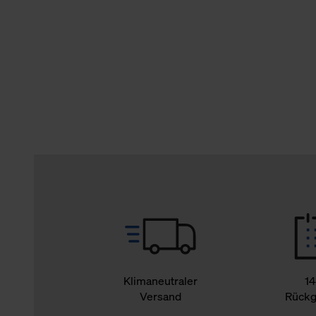
verbundene Verwendung der 
Weitere Informationen über C
unserer Datenschutzerklärun
Klimaneutraler
14
Versand
Rückg