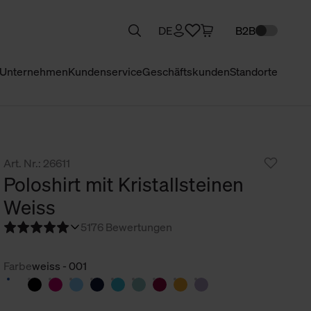
DE
B2B
Unternehmen
Kundenservice
Geschäftskunden
Standorte
Art. Nr.: 26611
Poloshirt mit Kristallsteinen
Weiss
5
176 Bewertungen
Farbe
weiss - 001