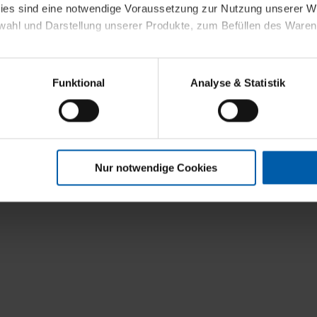
kies sind eine notwendige Voraussetzung zur Nutzung unserer
wahl und Darstellung unserer Produkte, zum Befüllen des Ware
sierter Angebote, Anzeigen und Inhalte aufgrund Ihres Nutzerverh
Funktional
Analyse & Statistik
stik- und Tracking-Zwecke zur Analyse und Optimierung unserer 
en. Diese übermitteln wir in anonymisierter Form an Dritte wie
 auch außerhalb unserer Webseiten ausgewählte Werbung anzeig
n", damit wir alle Cookies und Web-Technologien für Ihr personal
Nur notwendige Cookies
eweiligen Schaltflächen können Sie die Arten der Cookies selbst 
es mit einem Klick auf „Auswahl erlauben“ bestätigen. Fall Sie
wir lediglich die erwähnten technisch erforderlichen Cookies.
ahren Sie weiterführende Informationen über die jeweiligen Cooki
 Cookies“ können Sie allgemeine Informationen über Cookies 
llungen“ können Sie jederzeit Ihre Einwilligungserklärung anpass
die Nutzung der Webseite nicht erforderlich und kann jederzeit mit
Einwilligung hat jedoch keine Auswirkung auf die bisherigen Eins