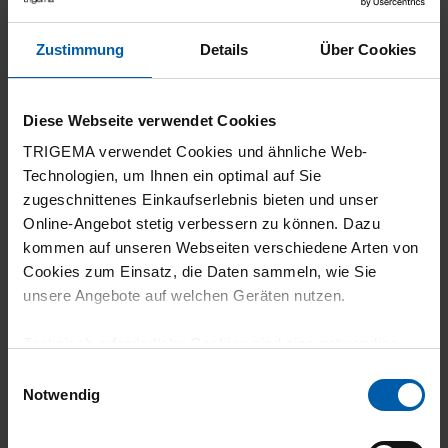
5 Sterne
1
Zustimmung
Details
Über Cookies
4 Sterne
2
3 Sterne
0
Diese Webseite verwendet Cookies
TRIGEMA verwendet Cookies und ähnliche Web-
2 Sterne
0
Technologien, um Ihnen ein optimal auf Sie
1 Stern
0
zugeschnittenes Einkaufserlebnis bieten und unser
Online-Angebot stetig verbessern zu können. Dazu
Filter zurücksetzen
kommen auf unseren Webseiten verschiedene Arten von
Cookies zum Einsatz, die Daten sammeln, wie Sie
09.07.2026
unsere Angebote auf welchen Geräten nutzen.
4
Technisch erforderliche Cookies sind eine notwendige
Gute Qualität,gute Passform. Mein Lieblings
Voraussetzung zur Nutzung unserer Webpräsenz, um
Einwilligungsauswahl
grundlegende Funktionen wie etwa zur Auswahl und
Sommer- Shirt.
Notwendig
Darstellung unserer Produkte, zum Befüllen des
Warenkorbs oder zum Abschluss des Kaufs zu