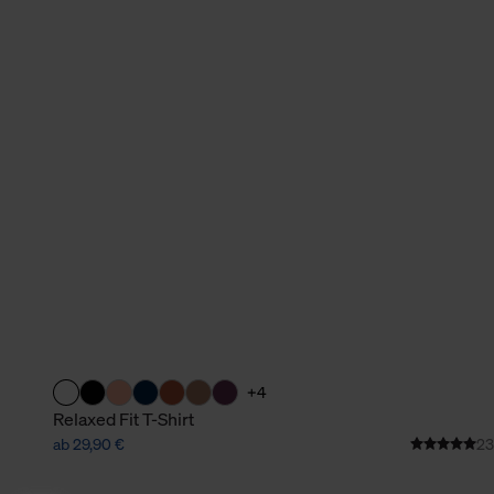
+4
Relaxed Fit T-Shirt
ab 29,90 €
23