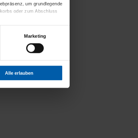
 Webpräsenz, um grundlegende
nkorbs oder zum Abschluss
altens und Ihres Profils
Marketing
Webpräsenz speichern wir
 etwa unsere
en zu können.
isiertes Einkaufserlebnis
Alle erlauben
festlegen, die Sie erlauben
 nur die notwendigen Cookies
es und ihren
einsehen. Über den
en. Ihre Einwilligung ist
 Wirkung für die Zukunft
tellungen und die damit