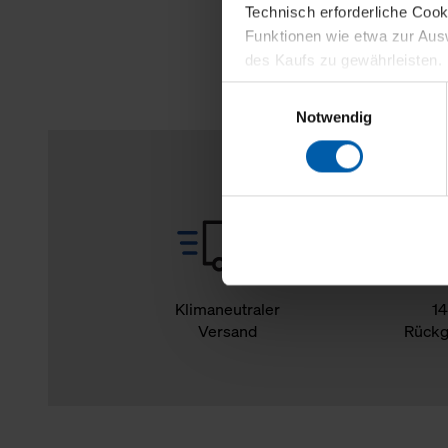
Technisch erforderliche Coo
Funktionen wie etwa zur Aus
des Kaufs zu gewährleisten.
Einwilligungsauswahl
Für die Darstellung personali
Notwendig
sowie für Marketing-, Stati
personenbezogene Information
Marketingpartner, um Ihnen
Klicken Sie auf "Alle erlaube
verwenden dürfen. Über die j
oder ablehnen möchten und di
erlauben möchten, verwenden 
Klimaneutraler
14
Versand
Rückg
Über den Reiter „Details“ erf
Verwendungszweck. Bei „Über
Menüpunkt „Datenschutzeinste
grundsätzlich freiwillig, für 
widerrufen. Der Widerruf der 