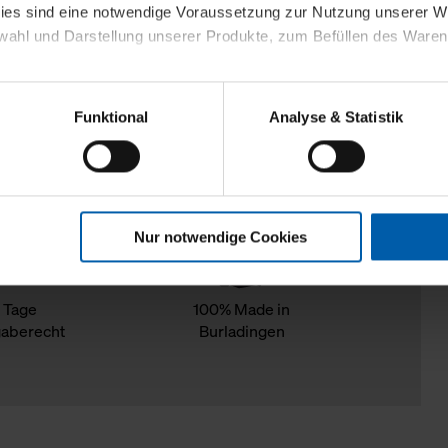
kies sind eine notwendige Voraussetzung zur Nutzung unserer
wahl und Darstellung unserer Produkte, zum Befüllen des Ware
sierter Angebote, Anzeigen und Inhalte aufgrund Ihres Nutzerverh
Funktional
Analyse & Statistik
stik- und Tracking-Zwecke zur Analyse und Optimierung unserer 
en. Diese übermitteln wir in anonymisierter Form an Dritte wie
 auch außerhalb unserer Webseiten ausgewählte Werbung anzeig
n", damit wir alle Cookies und Web-Technologien für Ihr personal
Nur notwendige Cookies
eweiligen Schaltflächen können Sie die Arten der Cookies selbst 
es mit einem Klick auf „Auswahl erlauben“ bestätigen. Fall Sie
wir lediglich die erwähnten technisch erforderlichen Cookies.
 Tage
100% Made in
aberecht
Burladingen
ahren Sie weiterführende Informationen über die jeweiligen Cooki
 Cookies“ können Sie allgemeine Informationen über Cookies 
llungen“ können Sie jederzeit Ihre Einwilligungserklärung anpass
die Nutzung der Webseite nicht erforderlich und kann jederzeit mit
Einwilligung hat jedoch keine Auswirkung auf die bisherigen Eins