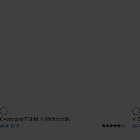
Oversized T-Shirt in Waffeloptik
V-S
ab 41,20 €
10
ab 