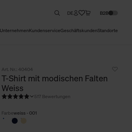
DE
B2B
Unternehmen
Kundenservice
Geschäftskunden
Standorte
Art. Nr.: 40404
T-Shirt mit modischen Falten
Weiss
5
17 Bewertungen
Farbe
weiss - 001