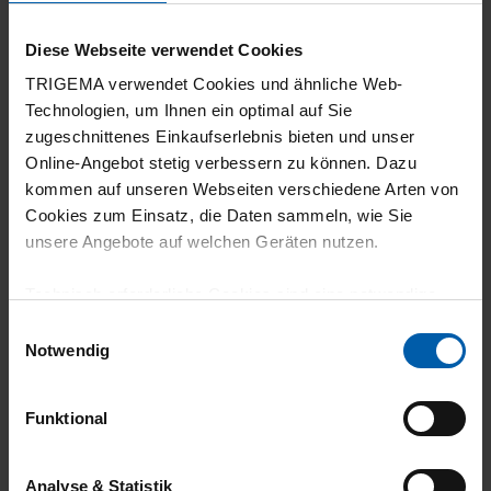
5
Diese Webseite verwendet Cookies
Ware wie gewünscht
TRIGEMA verwendet Cookies und ähnliche Web-
Technologien, um Ihnen ein optimal auf Sie
zugeschnittenes Einkaufserlebnis bieten und unser
Online-Angebot stetig verbessern zu können. Dazu
kommen auf unseren Webseiten verschiedene Arten von
18.07.2025
Cookies zum Einsatz, die Daten sammeln, wie Sie
5
unsere Angebote auf welchen Geräten nutzen.
Gute Passform und Qualität.
Technisch erforderliche Cookies sind eine notwendige
Voraussetzung zur Nutzung unserer Webpräsenz, um
Einwilligungsauswahl
grundlegende Funktionen wie etwa zur Auswahl und
Notwendig
Darstellung unserer Produkte, zum Befüllen des
03.01.2025
Warenkorbs oder zum Abschluss des Kaufs zu
Funktional
gewährleisten.
5
Macht einen sehrt guten Eindruck..Trägt sich
Für die Darstellung personalisierter Angebote, Anzeigen
Analyse & Statistik