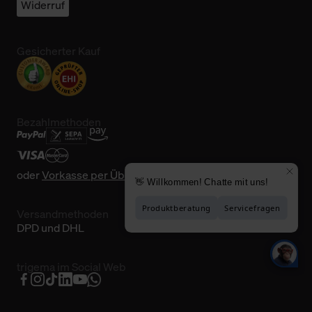
Widerruf
Gesicherter Kauf
Bezahlmethoden
oder
Vorkasse per Überweisung
Versandmethoden
DPD und DHL
trigema im Social Web