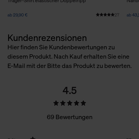
Träger-Shirt elastischer Doppelripp
Nahtl
ab 29,90 €
27
ab 43,
Kundenrezensionen
Hier finden Sie Kundenbewertungen zu
diesem Produkt. Nach Kauf erhalten Sie eine
E-Mail mit der Bitte das Produkt zu bewerten.
4.5
69 Bewertungen