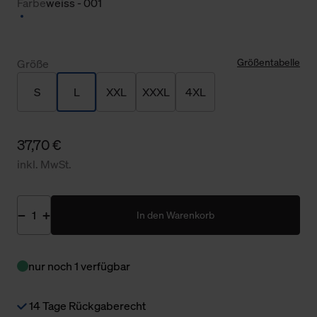
Farbe
weiss - 001
Größentabelle
Größe
S
L
XXL
XXXL
4XL
37,70 €
inkl. MwSt.
In den Warenkorb
nur noch 1 verfügbar
14 Tage Rückgaberecht