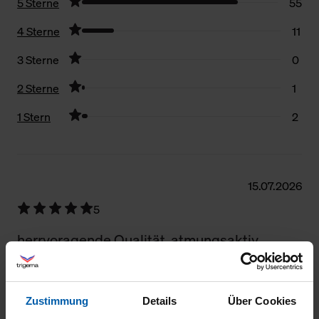
5 Sterne
55
4 Sterne
11
3 Sterne
0
2 Sterne
1
1 Stern
2
Filter zurücksetzen
15.07.2026
5
herrvoragende Qualität, atmungsaktiv
Zustimmung
Details
Über Cookies
24.04.2026