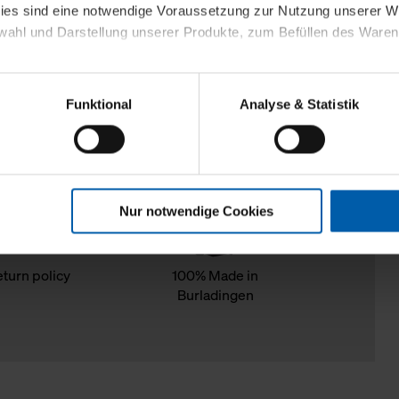
kies sind eine notwendige Voraussetzung zur Nutzung unserer
wahl und Darstellung unserer Produkte, zum Befüllen des Ware
sierter Angebote, Anzeigen und Inhalte aufgrund Ihres Nutzerverh
Funktional
Analyse & Statistik
stik- und Tracking-Zwecke zur Analyse und Optimierung unserer 
en. Diese übermitteln wir in anonymisierter Form an Dritte wie
 auch außerhalb unserer Webseiten ausgewählte Werbung anzeig
n", damit wir alle Cookies und Web-Technologien für Ihr personal
Nur notwendige Cookies
eweiligen Schaltflächen können Sie die Arten der Cookies selbst 
es mit einem Klick auf „Auswahl erlauben“ bestätigen. Fall Sie
wir lediglich die erwähnten technisch erforderlichen Cookies.
eturn policy
100% Made in
Burladingen
ahren Sie weiterführende Informationen über die jeweiligen Cooki
 Cookies“ können Sie allgemeine Informationen über Cookies 
llungen“ können Sie jederzeit Ihre Einwilligungserklärung anpass
die Nutzung der Webseite nicht erforderlich und kann jederzeit mit
Einwilligung hat jedoch keine Auswirkung auf die bisherigen Eins