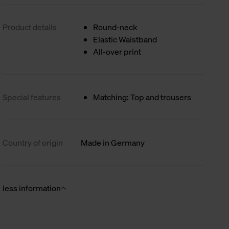
Product details
Round-neck
Elastic Waistband
All-over print
Special features
Matching: Top and trousers
Country of origin
Made in Germany
less information