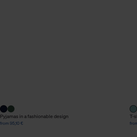
Pyjamas in a fashionable design
T-s
from 95,10 €
fro