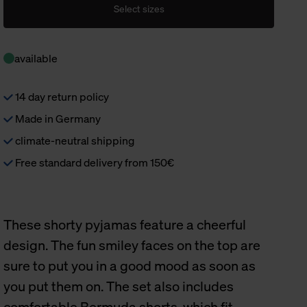
Select sizes
available
14 day return policy
Made in Germany
climate-neutral shipping
Free standard delivery from 150€
These shorty pyjamas feature a cheerful
design. The fun smiley faces on the top are
sure to put you in a good mood as soon as
you put them on. The set also includes
comfortable Bermuda shorts, which fit