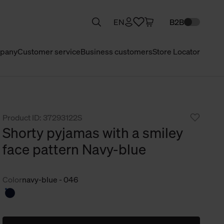
EN
B2B
pany
Customer service
Business customers
Store Locator
Product ID: 37293122S
Shorty pyjamas with a smiley
face pattern Navy-blue
Color
navy-blue - 046