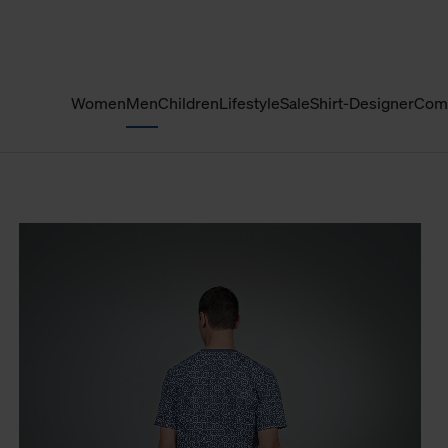
Women
Men
Children
Lifestyle
Sale
Shirt-Designer
Com