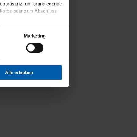
 Webpräsenz, um grundlegende
nkorbs oder zum Abschluss
altens und Ihres Profils
Marketing
Webpräsenz speichern wir
 etwa unsere
en zu können.
isiertes Einkaufserlebnis
Alle erlauben
festlegen, die Sie erlauben
 nur die notwendigen Cookies
es und ihren
einsehen. Über den
en. Ihre Einwilligung ist
 Wirkung für die Zukunft
tellungen und die damit