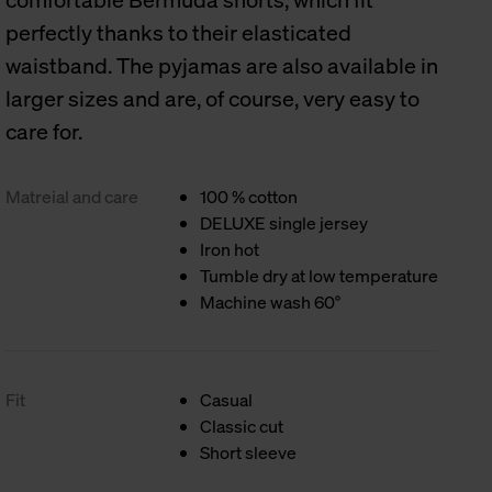
perfectly thanks to their elasticated
waistband. The pyjamas are also available in
larger sizes and are, of course, very easy to
care for.
Matreial and care
100 % cotton
DELUXE single jersey
Iron hot
Tumble dry at low temperature
Machine wash 60°
Fit
Casual
Classic cut
Short sleeve