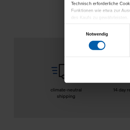
Technisch erforderliche Coo
Funktionen wie etwa zur Aus
des Kaufs zu gewährleisten.
Einwilligungsauswahl
Für die Darstellung personali
Notwendig
sowie für Marketing-, Stati
personenbezogene Information
Marketingpartner, um Ihnen
Klicken Sie auf "Alle erlaube
verwenden dürfen. Über die j
oder ablehnen möchten und di
erlauben möchten, verwenden 
climate-neutral
14 day r
shipping
Über den Reiter „Details“ erf
Verwendungszweck. Bei „Über
Menüpunkt „Datenschutzeinste
grundsätzlich freiwillig, für 
widerrufen. Der Widerruf der 