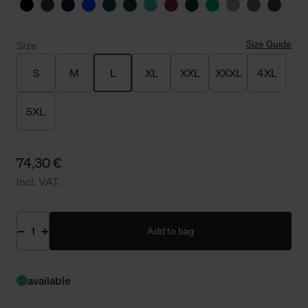
Size Guide
Size
S
M
L
XL
XXL
XXXL
4XL
5XL
74,30 €
incl. VAT.
Add to bag
available