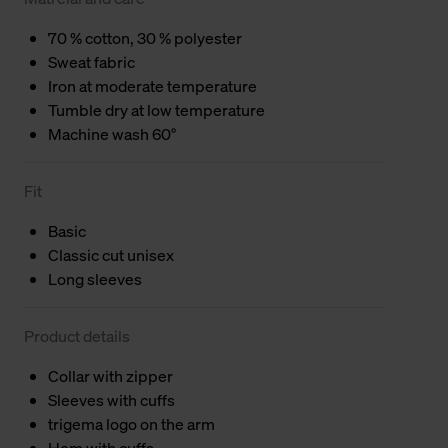
70 % cotton, 30 % polyester
Sweat fabric
Iron at moderate temperature
Tumble dry at low temperature
Machine wash 60°
Fit
Basic
Classic cut unisex
Long sleeves
Product details
Collar with zipper
Sleeves with cuffs
trigema logo on the arm
Hem with cuffs