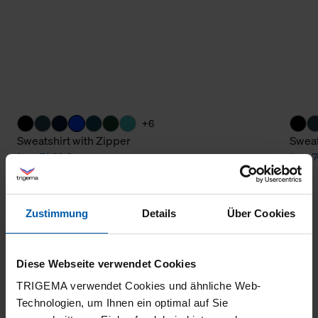
+6
Sweatshirt with Zipper
Sweat
from 74,30 €
from 7
Zustimmung
Details
Über Cookies
Diese Webseite verwendet Cookies
TRIGEMA verwendet Cookies und ähnliche Web-
Technologien, um Ihnen ein optimal auf Sie