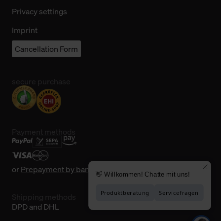
Privacy settings
Imprint
Cancellation Form
secure purchase
Payment methods
or
Prepayment by bank transfer
Shipping methods
DPD and DHL