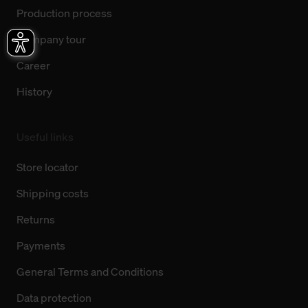
Production process
Company tour
Career
History
Useful links
Store locator
Shipping costs
Returns
Payments
General Terms and Conditions
Data protection