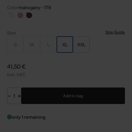
Color
mahogany - 178
Size Guide
Size
S
M
L
XL
XXL
41,50 €
incl. VAT.
Add to bag
only 1 remaining