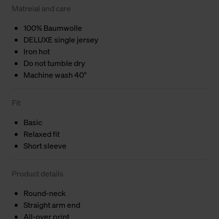
Matreial and care
100% Baumwolle
DELUXE single jersey
Iron hot
Do not tumble dry
Machine wash 40°
Fit
Basic
Relaxed fit
Short sleeve
Product details
Round-neck
Straight arm end
All-over print