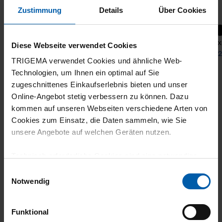
Zustimmung
Details
Über Cookies
+4
Relaxed T-shirt
Relax
Diese Webseite verwendet Cookies
from 29,90 €
from 2
TRIGEMA verwendet Cookies und ähnliche Web-
Technologien, um Ihnen ein optimal auf Sie
zugeschnittenes Einkaufserlebnis bieten und unser
Online-Angebot stetig verbessern zu können. Dazu
kommen auf unseren Webseiten verschiedene Arten von
Cookies zum Einsatz, die Daten sammeln, wie Sie
unsere Angebote auf welchen Geräten nutzen.
Technisch erforderliche Cookies sind eine notwendige
climate-neutral
Family business
Voraussetzung zur Nutzung unserer Webpräsenz, um
Einwilligungsauswahl
shipping
grundlegende Funktionen wie etwa zur Auswahl und
Notwendig
Darstellung unserer Produkte, zum Befüllen des
Warenkorbs oder zum Abschluss des Kaufs zu
Funktional
gewährleisten.