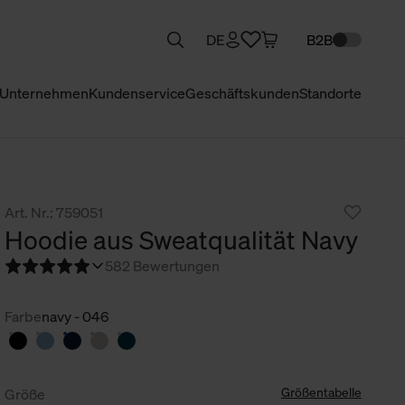
DE
B2B
Unternehmen
Kundenservice
Geschäftskunden
Standorte
Art. Nr.: 759051
Hoodie aus Sweatqualität Navy
5
82 Bewertungen
Farbe
navy - 046
Größentabelle
Größe