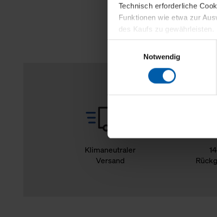
Technisch erforderliche Coo
Funktionen wie etwa zur Aus
des Kaufs zu gewährleisten.
Einwilligungsauswahl
Für die Darstellung personali
Notwendig
sowie für Marketing-, Stati
personenbezogene Information
Marketingpartner, um Ihnen
Klicken Sie auf "Alle erlaube
verwenden dürfen. Über die j
oder ablehnen möchten und di
erlauben möchten, verwenden 
Klimaneutraler
14
Versand
Rückg
Über den Reiter „Details“ erf
Verwendungszweck. Bei „Über
Menüpunkt „Datenschutzeinste
grundsätzlich freiwillig, für 
widerrufen. Der Widerruf der 