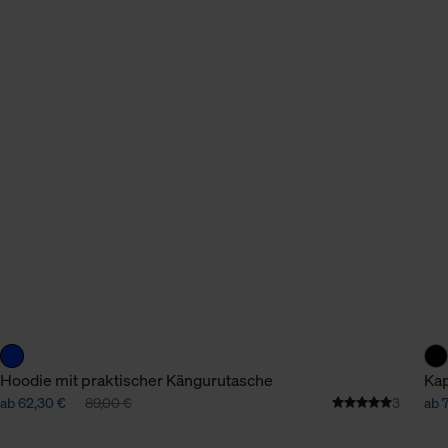
Hoodie mit praktischer Kängurutasche
Kap
ab 62,30 €
89,00 €
3
ab 