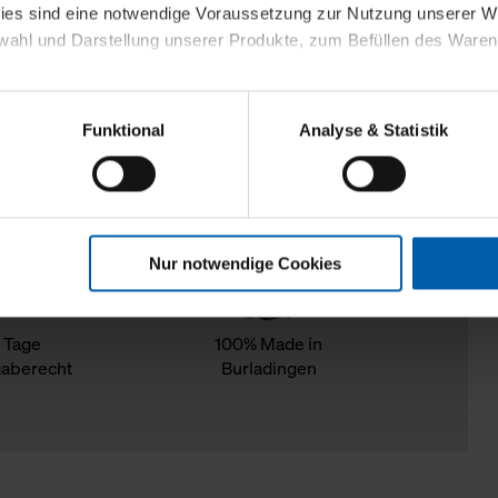
kies sind eine notwendige Voraussetzung zur Nutzung unserer
wahl und Darstellung unserer Produkte, zum Befüllen des Ware
sierter Angebote, Anzeigen und Inhalte aufgrund Ihres Nutzerverh
Funktional
Analyse & Statistik
stik- und Tracking-Zwecke zur Analyse und Optimierung unserer 
en. Diese übermitteln wir in anonymisierter Form an Dritte wie
 auch außerhalb unserer Webseiten ausgewählte Werbung anzeig
n", damit wir alle Cookies und Web-Technologien für Ihr personal
Nur notwendige Cookies
eweiligen Schaltflächen können Sie die Arten der Cookies selbst 
es mit einem Klick auf „Auswahl erlauben“ bestätigen. Fall Sie
wir lediglich die erwähnten technisch erforderlichen Cookies.
 Tage
100% Made in
aberecht
Burladingen
ahren Sie weiterführende Informationen über die jeweiligen Cooki
 Cookies“ können Sie allgemeine Informationen über Cookies 
llungen“ können Sie jederzeit Ihre Einwilligungserklärung anpass
die Nutzung der Webseite nicht erforderlich und kann jederzeit mit
Einwilligung hat jedoch keine Auswirkung auf die bisherigen Eins