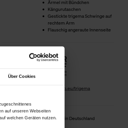
Ärmel mit Bündchen
Kängurutaschen
Gestickte trigema Schwinge auf
rechtem Arm
Flauschig angeraute Innenseite
Nachhaltigkeit
Über Cookies
www.gk-info.eu/trigema
zugeschnittenes
en auf unseren Webseiten
Ursprungsland
Hergestellt in Deutschland
auf welchen Geräten nutzen.