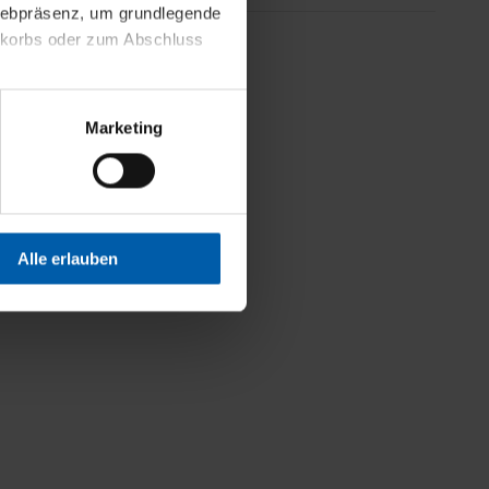
 Webpräsenz, um grundlegende
nkorbs oder zum Abschluss
Weniger Details
altens und Ihres Profils
Marketing
Webpräsenz speichern wir
 etwa unsere
en zu können.
isiertes Einkaufserlebnis
Alle erlauben
festlegen, die Sie erlauben
 nur die notwendigen Cookies
es und ihren
einsehen. Über den
en. Ihre Einwilligung ist
 Wirkung für die Zukunft
tellungen und die damit