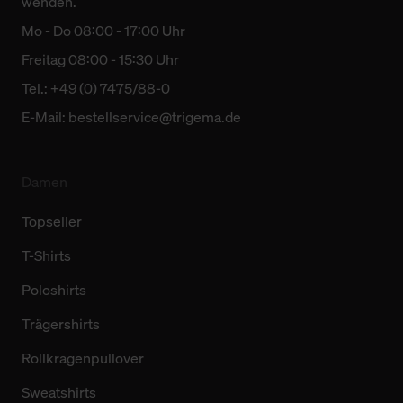
wenden.
Mo - Do 08:00 - 17:00 Uhr
Weitere Informationen über Cookies und Web-
Technologien sowie die Nutzung Ihrer persönlichen Daten
Freitag 08:00 - 15:30 Uhr
finden Sie in unserer Datenschutzerklärung.
Tel.: +49 (0) 7475/88-0
E-Mail:
bestellservice@trigema.de
Damen
Topseller
T-Shirts
Poloshirts
Trägershirts
Rollkragenpullover
Sweatshirts