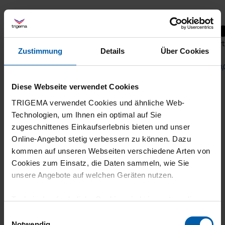
Fahrradjacke mit Spiralförmigen Design
Sport
Zustimmung
Details
Über Cookies
ab 114,00 €
1
ab 40,
Diese Webseite verwendet Cookies
TRIGEMA verwendet Cookies und ähnliche Web-
Technologien, um Ihnen ein optimal auf Sie
zugeschnittenes Einkaufserlebnis bieten und unser
Online-Angebot stetig verbessern zu können. Dazu
kommen auf unseren Webseiten verschiedene Arten von
Cookies zum Einsatz, die Daten sammeln, wie Sie
unsere Angebote auf welchen Geräten nutzen.
Klimaneutraler
Familienunternehmen
Versand
Technisch erforderliche Cookies sind eine notwendige
Voraussetzung zur Nutzung unserer Webpräsenz, um
Einwilligungsauswahl
grundlegende Funktionen wie etwa zur Auswahl und
Notwendig