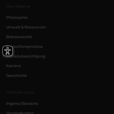
Über trigema
Philosophie
Umwelt & Ressourcen
Biobaumwolle
Produktionsprozess
Betriebsbesichtigung
Karriere
Geschichte
Nützliche Links
trigema Standorte
Versandkosten