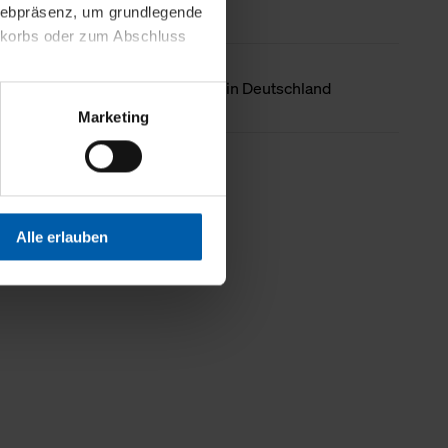
 Webpräsenz, um grundlegende
nkorbs oder zum Abschluss
Ursprungsland
Hergestellt in Deutschland
altens und Ihres Profils
Marketing
Webpräsenz speichern wir
 etwa unsere
Weniger Details
en zu können.
isiertes Einkaufserlebnis
Alle erlauben
festlegen, die Sie erlauben
 nur die notwendigen Cookies
es und ihren
einsehen. Über den
en. Ihre Einwilligung ist
 Wirkung für die Zukunft
tellungen und die damit