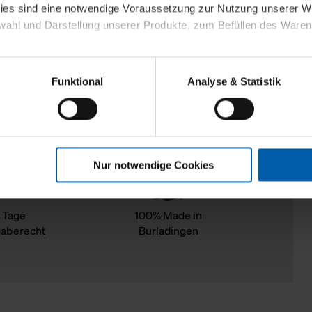
kies sind eine notwendige Voraussetzung zur Nutzung unserer
wahl und Darstellung unserer Produkte, zum Befüllen des Ware
sierter Angebote, Anzeigen und Inhalte aufgrund Ihres Nutzerverh
Funktional
Analyse & Statistik
stik- und Tracking-Zwecke zur Analyse und Optimierung unserer 
en. Diese übermitteln wir in anonymisierter Form an Dritte wie
 auch außerhalb unserer Webseiten ausgewählte Werbung anzeig
n", damit wir alle Cookies und Web-Technologien für Ihr personal
Nur notwendige Cookies
eweiligen Schaltflächen können Sie die Arten der Cookies selbst 
es mit einem Klick auf „Auswahl erlauben“ bestätigen. Fall Sie
wir lediglich die erwähnten technisch erforderlichen Cookies.
 Tage
100% Made in
aberecht
Burladingen
ahren Sie weiterführende Informationen über die jeweiligen Cooki
 Cookies“ können Sie allgemeine Informationen über Cookies 
llungen“ können Sie jederzeit Ihre Einwilligungserklärung anpass
die Nutzung der Webseite nicht erforderlich und kann jederzeit mit
Einwilligung hat jedoch keine Auswirkung auf die bisherigen Eins