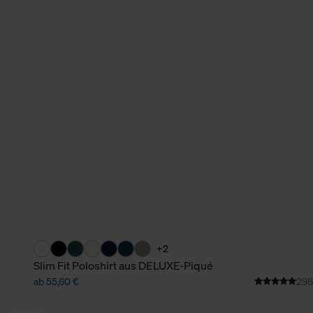
+2
Slim Fit Poloshirt aus DELUXE-Piqué
ab 55,60 €
298