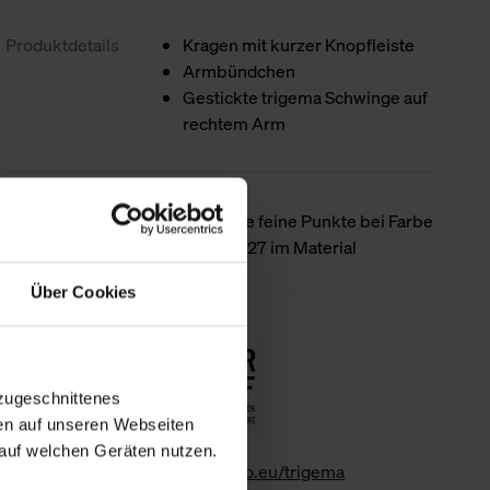
Produktdetails
Kragen mit kurzer Knopfleiste
Armbündchen
Gestickte trigema Schwinge auf
rechtem Arm
Besondere
Mögliche feine Punkte bei Farbe
Merkmale
natur - 027 im Material
Über Cookies
Nachhaltigkeit
zugeschnittenes
en auf unseren Webseiten
auf welchen Geräten nutzen.
www.gk-info.eu/trigema