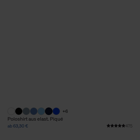
+6
Poloshirt aus elast. Piqué
ab 63,30 €
475