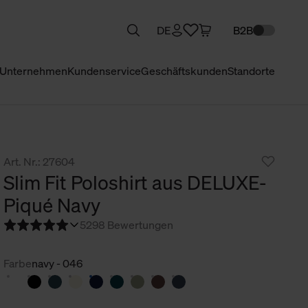
DE
B2B
Unternehmen
Kundenservice
Geschäftskunden
Standorte
Art. Nr.: 27604
Slim Fit Poloshirt aus DELUXE-
Piqué Navy
5
298 Bewertungen
Farbe
navy - 046