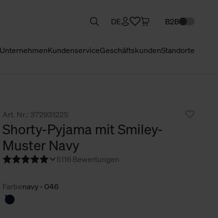
DE
B2B
Unternehmen
Kundenservice
Geschäftskunden
Standorte
Art. Nr.: 37293122S
Shorty-Pyjama mit Smiley-
Muster Navy
5
116 Bewertungen
Farbe
navy - 046