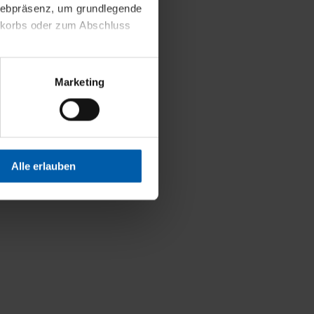
 Webpräsenz, um grundlegende
nkorbs oder zum Abschluss
altens und Ihres Profils
Marketing
Webpräsenz speichern wir
 etwa unsere
en zu können.
isiertes Einkaufserlebnis
Alle erlauben
festlegen, die Sie erlauben
 nur die notwendigen Cookies
es und ihren
einsehen. Über den
en. Ihre Einwilligung ist
 Wirkung für die Zukunft
tellungen und die damit