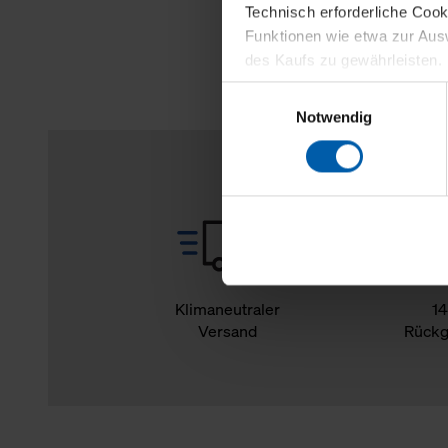
Technisch erforderliche Coo
Funktionen wie etwa zur Aus
des Kaufs zu gewährleisten.
Einwilligungsauswahl
Für die Darstellung personali
Notwendig
sowie für Marketing-, Stati
personenbezogene Information
Marketingpartner, um Ihnen
Klicken Sie auf "Alle erlaube
verwenden dürfen. Über die j
oder ablehnen möchten und di
erlauben möchten, verwenden 
Klimaneutraler
14
Versand
Rückg
Über den Reiter „Details“ erf
Verwendungszweck. Bei „Über
Menüpunkt „Datenschutzeinste
grundsätzlich freiwillig, für 
widerrufen. Der Widerruf der 