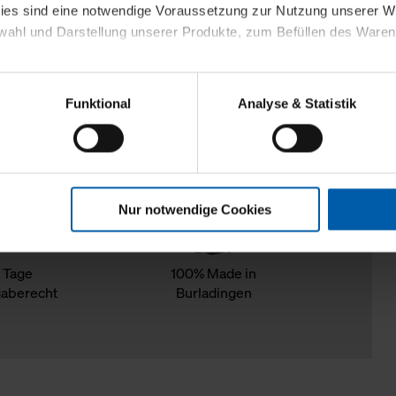
kies sind eine notwendige Voraussetzung zur Nutzung unserer
wahl und Darstellung unserer Produkte, zum Befüllen des Ware
sierter Angebote, Anzeigen und Inhalte aufgrund Ihres Nutzerverh
Funktional
Analyse & Statistik
stik- und Tracking-Zwecke zur Analyse und Optimierung unserer 
en. Diese übermitteln wir in anonymisierter Form an Dritte wie
 auch außerhalb unserer Webseiten ausgewählte Werbung anzeig
n", damit wir alle Cookies und Web-Technologien für Ihr personal
Nur notwendige Cookies
eweiligen Schaltflächen können Sie die Arten der Cookies selbst 
es mit einem Klick auf „Auswahl erlauben“ bestätigen. Fall Sie
wir lediglich die erwähnten technisch erforderlichen Cookies.
 Tage
100% Made in
aberecht
Burladingen
ahren Sie weiterführende Informationen über die jeweiligen Cooki
 Cookies“ können Sie allgemeine Informationen über Cookies 
llungen“ können Sie jederzeit Ihre Einwilligungserklärung anpass
die Nutzung der Webseite nicht erforderlich und kann jederzeit mit
Einwilligung hat jedoch keine Auswirkung auf die bisherigen Eins