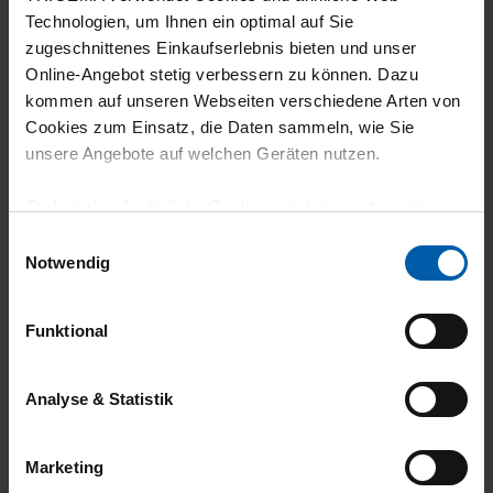
Technologien, um Ihnen ein optimal auf Sie
zugeschnittenes Einkaufserlebnis bieten und unser
26.12.2025
Online-Angebot stetig verbessern zu können. Dazu
5
kommen auf unseren Webseiten verschiedene Arten von
Cookies zum Einsatz, die Daten sammeln, wie Sie
Als Geschenk kam es sehr gut an.
unsere Angebote auf welchen Geräten nutzen.
Technisch erforderliche Cookies sind eine notwendige
Voraussetzung zur Nutzung unserer Webpräsenz, um
Einwilligungsauswahl
grundlegende Funktionen wie etwa zur Auswahl und
Notwendig
Darstellung unserer Produkte, zum Befüllen des
Warenkorbs oder zum Abschluss des Kaufs zu
Funktional
gewährleisten.
Für die Darstellung personalisierter Angebote, Anzeigen
Analyse & Statistik
und Inhalte aufgrund Ihres Nutzerverhaltens und Ihres
Klimaneutraler
Familienunternehmen
Profils sowie für Marketing-, Statistik- und Tracking-
Versand
Marketing
Zwecke zur Analyse und Optimierung unserer