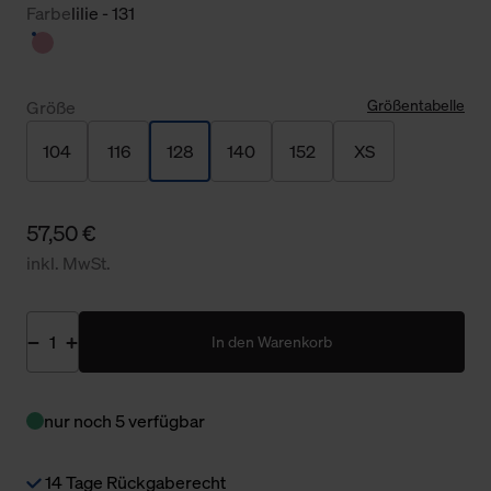
Farbe
lilie - 131
Größentabelle
Größe
104
116
128
140
152
XS
57,50 €
inkl. MwSt.
In den Warenkorb
nur noch 5 verfügbar
14 Tage Rückgaberecht