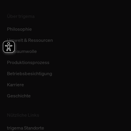
Über trigema
Philosophie
Umwelt & Ressourcen
Biobaumwolle
Produktionsprozess
Betriebsbesichtigung
Karriere
Geschichte
Nützliche Links
trigema Standorte