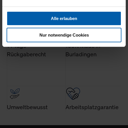
Webpräsenz speichern wir personenbezogene
Informationen. Diese übermitteln wir in anonymisierter
Form an Dritte wie etwa unsere Marketingpartner, um
Alle erlauben
Ihnen auch außerhalb unserer Webseiten ausgewählte
Werbung anzeigen zu können.
Nur notwendige Cookies
Klicken Sie auf "Alle erlauben", damit wir alle Cookies
14 Tage
100% Made in
und Web-Technologien für Ihr personalisiertes
Rückgaberecht
Burladingen
Einkaufserlebnis verwenden dürfen. Über die jeweiligen
Schaltflächen können Sie die Arten der Cookies selbst
festlegen, die Sie erlauben oder ablehnen möchten und
dies mit einem Klick auf „Auswahl erlauben“ bestätigen.
Fall Sie nur die notwendigen Cookies erlauben möchten,
verwenden wir lediglich die erwähnten technisch
erforderlichen Cookies.
Umweltbewusst
Arbeitsplatzgarantie
Über den Reiter „Details“ erfahren Sie weiterführende
Informationen über die jeweiligen Cookies und ihren
Verwendungszweck. Bei „Über Cookies“ können Sie