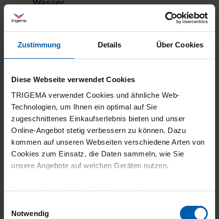
Wasser.
Weitere Informationen finden sie unter:
EPEA Internationale Umweltforschung
MBDC – McDonough Braungart Design
Zustimmung
Details
Über Cookies
Chemistry
Diese Webseite verwendet Cookies
TRIGEMA verwendet Cookies und ähnliche Web-
Technologien, um Ihnen ein optimal auf Sie
zugeschnittenes Einkaufserlebnis bieten und unser
Online-Angebot stetig verbessern zu können. Dazu
kommen auf unseren Webseiten verschiedene Arten von
Cookies zum Einsatz, die Daten sammeln, wie Sie
unsere Angebote auf welchen Geräten nutzen.
Technisch erforderliche Cookies sind eine notwendige
Voraussetzung zur Nutzung unserer Webpräsenz, um
Einwilligungsauswahl
grundlegende Funktionen wie etwa zur Auswahl und
Notwendig