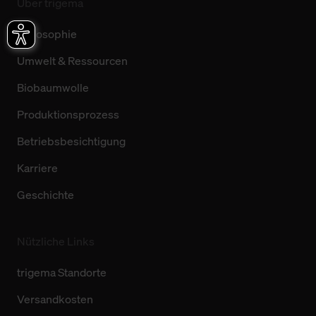
Über trigema
Philosophie
Umwelt & Ressourcen
Biobaumwolle
Produktionsprozess
Betriebsbesichtigung
Karriere
Geschichte
Nützliche Links
trigema Standorte
Versandkosten