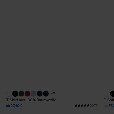
+7
T-Shirt aus 100% Baumwolle
T-Shi
ab 27,40 €
2275
ab 37,