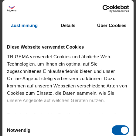
Zustimmung
Details
Über Cookies
26.07.2026
5
Diese Webseite verwendet Cookies
Hallo, ein T-Shirt sieht auf den ersten Blick
TRIGEMA verwendet Cookies und ähnliche Web-
immer gleich aus – doch am Ende kommt es
Technologien, um Ihnen ein optimal auf Sie
auf die Qualität an. Genau diese Qualität
zugeschnittenes Einkaufserlebnis bieten und unser
Online-Angebot stetig verbessern zu können. Dazu
habe ich bei Trigema gefunden. Das T-Shirt
kommen auf unseren Webseiten verschiedene Arten von
aus 100 % Baumwolle überzeugt durch einen
Cookies zum Einsatz, die Daten sammeln, wie Sie
hervorragenden Tragekomfort und eine
unsere Angebote auf welchen Geräten nutzen.
erstklassige Verarbeitung. Während andere
Technisch erforderliche Cookies sind eine notwendige
Marken oft vor allem ihren Namen teuer
Voraussetzung zur Nutzung unserer Webpräsenz, um
Einwilligungsauswahl
verkaufen, steht bei Trigema die Qualität im
grundlegende Funktionen wie etwa zur Auswahl und
Notwendig
Vordergrund. Besonders schätze ich