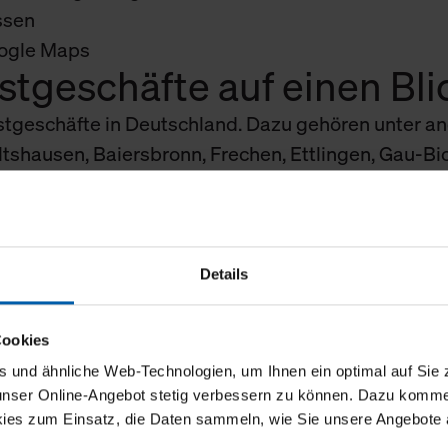
ssen
oogle Maps
stgeschäfte auf einen Bli
estgeschäfte in Deutschland. Dazu gehören unter a
tshausen, Baiersbronn, Frechen, Ettlingen, Gau-Bi
 Piding sowie viele weitere Standorte in ganz Deuts
asics
Details
rigema Outlet
Ort
Cookies
 vor Ort besuchen?
und ähnliche Web-Technologien, um Ihnen ein optimal auf Sie 
 unser Online-Angebot stetig verbessern zu können. Dazu komm
häft lohnt sich immer: Sie erleben unsere Produkte 
ies zum Einsatz, die Daten sammeln, wie Sie unsere Angebote 
en Qualität sofort fühlen. Viele Standorte lassen 