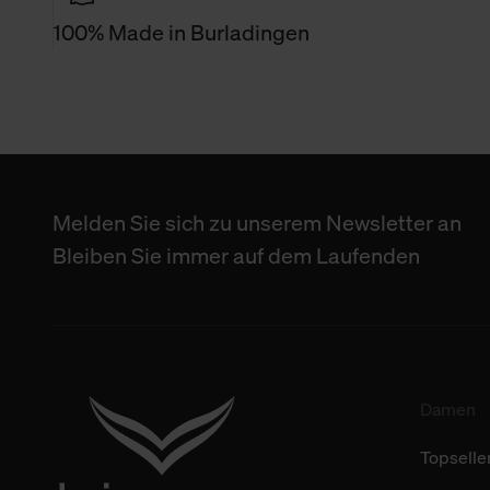
widerrufen. Der Widerruf der 
100% Made in Burladingen
verbundene Verwendung der 
Weitere Informationen über C
unserer Datenschutzerklärun
Melden Sie sich zu unserem Newsletter an
Bleiben Sie immer auf dem Laufenden
Damen
Topselle