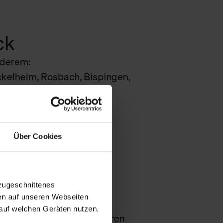
ck
nderem:
ckelheim, Rosbach, Bispingen,
chland.
Über Cookies
zugeschnittenes
en auf unseren Webseiten
direkt, profitieren von
auf welchen Geräten nutzen.
sich zudem ideal mit anderen