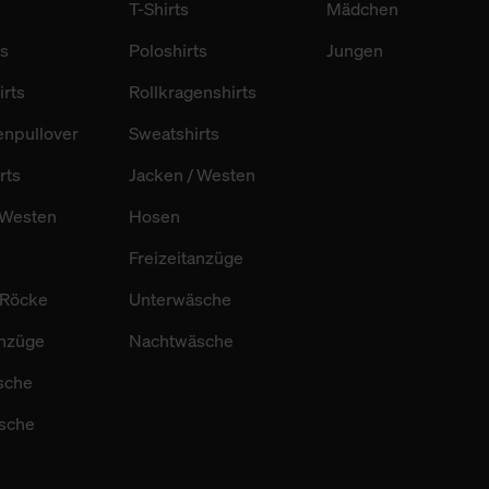
T-Shirts
Mädchen
ts
Poloshirts
Jungen
irts
Rollkragenshirts
enpullover
Sweatshirts
rts
Jacken / Westen
 Westen
Hosen
Freizeitanzüge
/ Röcke
Unterwäsche
anzüge
Nachtwäsche
sche
sche