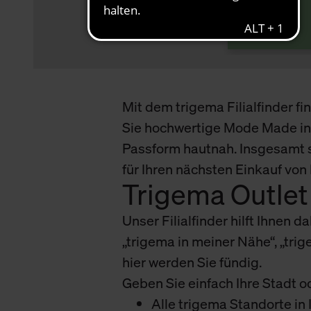
ur Wegbeschreibung
uf Google Maps
Schließen
Schließen
Schließen
Schließen
Schließen
Schließen
Schließen
Schließen
Schließen
Schließen
Schließen
Schließen
Schließen
Schließen
Schließen
Schließen
Schließen
Schließen
Schließen
Schließen
Schließen
Schließen
Schließen
Schließen
Schließen
Schließen
Schließen
Schließen
Schließen
Schließen
Schließen
Schließen
Schließen
Schließen
Schließen
Schließen
Schließen
Schließen
Schließen
Schließen
Schließen
Schließen
Schließen
Schließen
Mit dem trigema Filialfinder f
Sie hochwertige Mode Made in 
Passform hautnah. Insgesamt s
für Ihren nächsten Einkauf vo
Trigema Outlet 
Unser Filialfinder hilft Ihnen d
„trigema in meiner Nähe“, „tr
hier werden Sie fündig.
Geben Sie einfach Ihre Stadt o
Alle trigema Standorte i