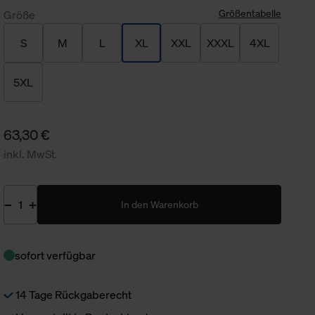
Größentabelle
Größe
S
M
L
XL
XXL
XXXL
4XL
5XL
63,30 €
inkl. MwSt.
In den Warenkorb
sofort verfügbar
14 Tage Rückgaberecht