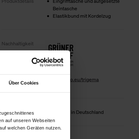
Produktdetails
Eingrifftasche und aufgesetzte
Beintasche
Elastikbund mit Kordelzug
Nachhaltigkeit
www.gk-info.eu/trigema
Über Cookies
Ursprungsland
Hergestellt in Deutschland
zugeschnittenes
en auf unseren Webseiten
auf welchen Geräten nutzen.