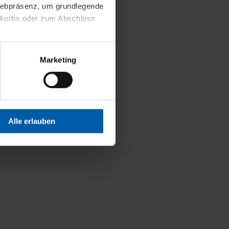
Weniger Details
 Webpräsenz, um grundlegende
nkorbs oder zum Abschluss
altens und Ihres Profils
Marketing
Webpräsenz speichern wir
 etwa unsere
en zu können.
isiertes Einkaufserlebnis
Alle erlauben
festlegen, die Sie erlauben
 nur die notwendigen Cookies
es und ihren
einsehen. Über den
en. Ihre Einwilligung ist
 Wirkung für die Zukunft
tellungen und die damit