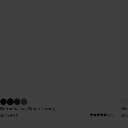
Bermuda aus Single-Jersey
Sho
ab 57,40 €
300
ab 