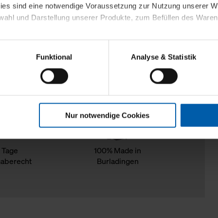
kies sind eine notwendige Voraussetzung zur Nutzung unserer
wahl und Darstellung unserer Produkte, zum Befüllen des Ware
sierter Angebote, Anzeigen und Inhalte aufgrund Ihres Nutzerverh
Funktional
Analyse & Statistik
stik- und Tracking-Zwecke zur Analyse und Optimierung unserer 
en. Diese übermitteln wir in anonymisierter Form an Dritte wie
 auch außerhalb unserer Webseiten ausgewählte Werbung anzeig
n", damit wir alle Cookies und Web-Technologien für Ihr personal
Nur notwendige Cookies
eweiligen Schaltflächen können Sie die Arten der Cookies selbst 
es mit einem Klick auf „Auswahl erlauben“ bestätigen. Fall Sie
wir lediglich die erwähnten technisch erforderlichen Cookies.
 Tage
100% Made in
aberecht
Burladingen
ahren Sie weiterführende Informationen über die jeweiligen Cooki
 Cookies“ können Sie allgemeine Informationen über Cookies 
llungen“ können Sie jederzeit Ihre Einwilligungserklärung anpass
die Nutzung der Webseite nicht erforderlich und kann jederzeit mit
Einwilligung hat jedoch keine Auswirkung auf die bisherigen Eins