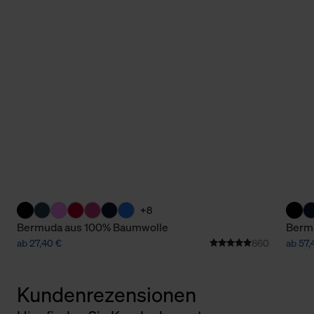
+8
Bermuda aus 100% Baumwolle
Bermu
ab 27,40 €
860
ab 57,
Kundenrezensionen