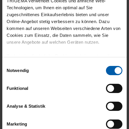
TRIGEMA verwendet Cookies und ähnliche Web-
Technologien, um Ihnen ein optimal auf Sie
zugeschnittenes Einkaufserlebnis bieten und unser
22.07.2026
Online-Angebot stetig verbessern zu können. Dazu
5
kommen auf unseren Webseiten verschiedene Arten von
Cookies zum Einsatz, die Daten sammeln, wie Sie
Sitzt wie angegossen
unsere Angebote auf welchen Geräten nutzen.
Technisch erforderliche Cookies sind eine notwendige
Voraussetzung zur Nutzung unserer Webpräsenz, um
Einwilligungsauswahl
grundlegende Funktionen wie etwa zur Auswahl und
20.07.2026
Notwendig
Darstellung unserer Produkte, zum Befüllen des
5
Warenkorbs oder zum Abschluss des Kaufs zu
Funktional
gewährleisten.
Die Hose ist super geschnitten, die Passform
größengerecht, die Farbe Salbei sehr schön.
Für die Darstellung personalisierter Angebote, Anzeigen
Analyse & Statistik
und Inhalte aufgrund Ihres Nutzerverhaltens und Ihres
Profils sowie für Marketing-, Statistik- und Tracking-
Marketing
Zwecke zur Analyse und Optimierung unserer