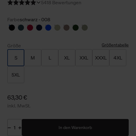
5
418 Bewertungen
Farbe
schwarz - 008
Größentabelle
Größe
S
M
L
XL
XXL
XXXL
4XL
5XL
63,30 €
inkl. MwSt.
In den Warenkorb