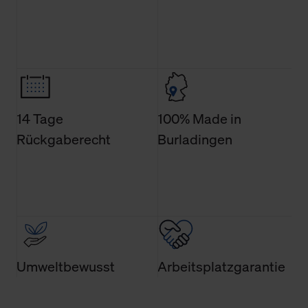
allgemeine Informationen über Cookies einsehen. Über
den Menüpunkt „Datenschutzeinstellungen“ können Sie
jederzeit Ihre Einwilligungserklärung anpassen. Ihre
Einwilligung ist grundsätzlich freiwillig, für die Nutzung
der Webseite nicht erforderlich und kann jederzeit mit
Wirkung für die Zukunft widerrufen. Der Widerruf der
Einwilligung hat jedoch keine Auswirkung auf die
14 Tage
100% Made in
bisherigen Einstellungen und die damit verbundene
Rückgaberecht
Burladingen
Verwendung der Cookies sowie die bis zum Zeitpunkt der
Änderung gesammelten Daten.
Weitere Informationen über Cookies und Web-
Technologien sowie die Nutzung Ihrer persönlichen Daten
finden Sie in unserer Datenschutzerklärung.
Umweltbewusst
Arbeitsplatzgarantie