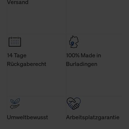
Versand
Änderung gesammelten Daten.
Weitere Informationen über Cookies und Web-
Technologien sowie die Nutzung Ihrer persönlichen Daten
finden Sie in unserer Datenschutzerklärung.
14 Tage
100% Made in
Rückgaberecht
Burladingen
Umweltbewusst
Arbeitsplatzgarantie