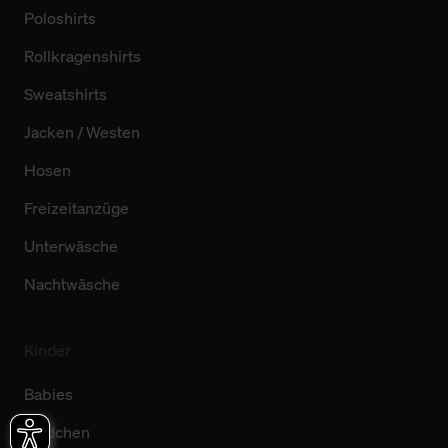
Poloshirts
Rollkragenshirts
Sweatshirts
Jacken / Westen
Hosen
Freizeitanzüge
Unterwäsche
Nachtwäsche
Kinder
Babies
Mädchen