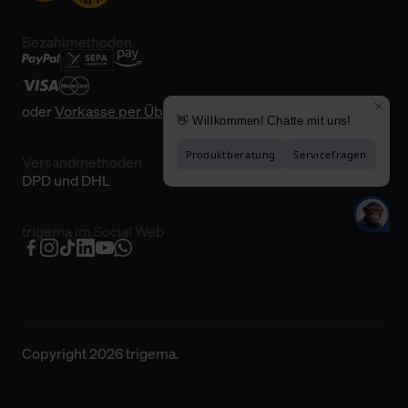
Bezahlmethoden
oder
Vorkasse per Überweisung
Versandmethoden
DPD und DHL
trigema im Social Web
Copyright 2026 trigema.