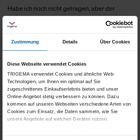
Habe ich noch nicht getragen, aber der
sicher so gut zu tragen sein, wie die andere
Ware. Auf jedenfall passt er super.
Zustimmung
Details
Über Cookies
17.04.2026
Diese Webseite verwendet Cookies
5
TRIGEMA verwendet Cookies und ähnliche Web-
Technologien, um Ihnen ein optimal auf Sie
Hohe Qualität, gerne wieder.
zugeschnittenes Einkaufserlebnis bieten und unser
Online-Angebot stetig verbessern zu können. Dazu
kommen auf unseren Webseiten verschiedene Arten von
Cookies zum Einsatz, die Daten sammeln, wie Sie
14.04.2026
unsere Angebote auf welchen Geräten nutzen.
5
Technisch erforderliche Cookies sind eine notwendige