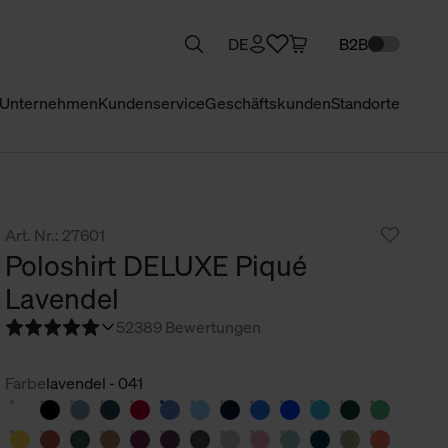
DE
B2B
Unternehmen
Kundenservice
Geschäftskunden
Standorte
Art. Nr.: 27601
Poloshirt DELUXE Piqué
Lavendel
5
2389 Bewertungen
Farbe
lavendel - 041