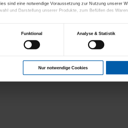
kies sind eine notwendige Voraussetzung zur Nutzung unserer
wahl und Darstellung unserer Produkte, zum Befüllen des Ware
sierter Angebote, Anzeigen und Inhalte aufgrund Ihres Nutzerverh
Funktional
Analyse & Statistik
stik- und Tracking-Zwecke zur Analyse und Optimierung unserer 
en. Diese übermitteln wir in anonymisierter Form an Dritte wie
 auch außerhalb unserer Webseiten ausgewählte Werbung anzeig
n", damit wir alle Cookies und Web-Technologien für Ihr personal
Nur notwendige Cookies
eweiligen Schaltflächen können Sie die Arten der Cookies selbst 
es mit einem Klick auf „Auswahl erlauben“ bestätigen. Fall Sie
wir lediglich die erwähnten technisch erforderlichen Cookies.
ahren Sie weiterführende Informationen über die jeweiligen Cooki
 Cookies“ können Sie allgemeine Informationen über Cookies 
llungen“ können Sie jederzeit Ihre Einwilligungserklärung anpass
die Nutzung der Webseite nicht erforderlich und kann jederzeit mit
Einwilligung hat jedoch keine Auswirkung auf die bisherigen Eins