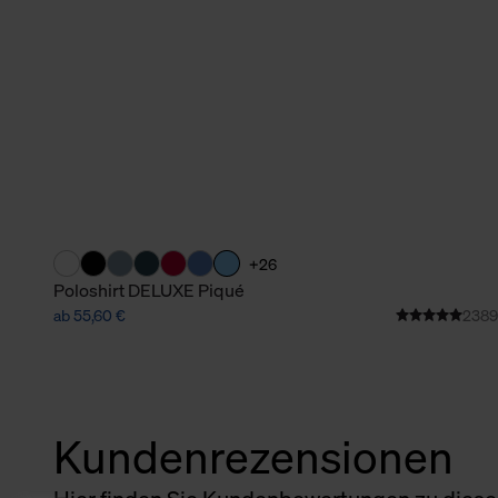
+26
Poloshirt DELUXE Piqué
ab 55,60 €
2389
Kundenrezensionen