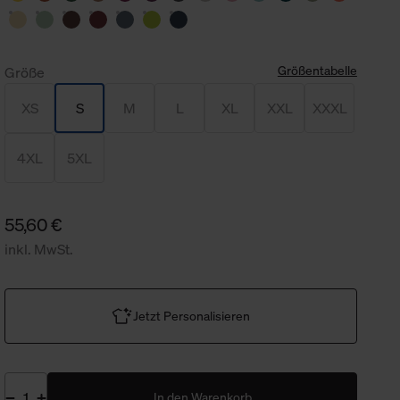
Größentabelle
Größe
XS
S
M
L
XL
XXL
XXXL
4XL
5XL
55,60 €
inkl. MwSt.
Jetzt Personalisieren
In den Warenkorb