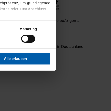
 Webpräsenz, um grundlegende
nkorbs oder zum Abschluss
www.gk-info.eu/trigema
altens und Ihres Profils
Marketing
Webpräsenz speichern wir
 etwa unsere
en zu können.
Ursprungsland
Hergestellt in Deutschland
isiertes Einkaufserlebnis
Alle erlauben
festlegen, die Sie erlauben
Weniger Details
 nur die notwendigen Cookies
es und ihren
einsehen. Über den
en. Ihre Einwilligung ist
 Wirkung für die Zukunft
tellungen und die damit