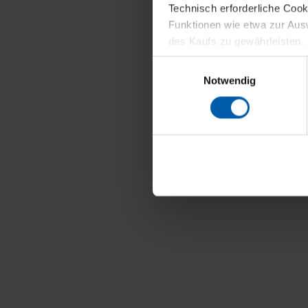
Technisch erforderliche Coo
Funktionen wie etwa zur Aus
des Kaufs zu gewährleisten.
Einwilligungsauswahl
Für die Darstellung personali
Notwendig
sowie für Marketing-, Stati
personenbezogene Information
Marketingpartner, um Ihnen
Klicken Sie auf "Alle erlaube
verwenden dürfen. Über die j
oder ablehnen möchten und di
erlauben möchten, verwenden 
Über den Reiter „Details“ erf
Verwendungszweck. Bei „Über
Menüpunkt „Datenschutzeinste
grundsätzlich freiwillig, für 
widerrufen. Der Widerruf der 