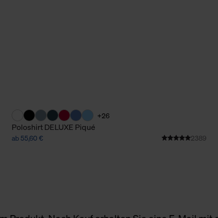
+26
Poloshirt DELUXE Piqué
ab 55,60 €
2389