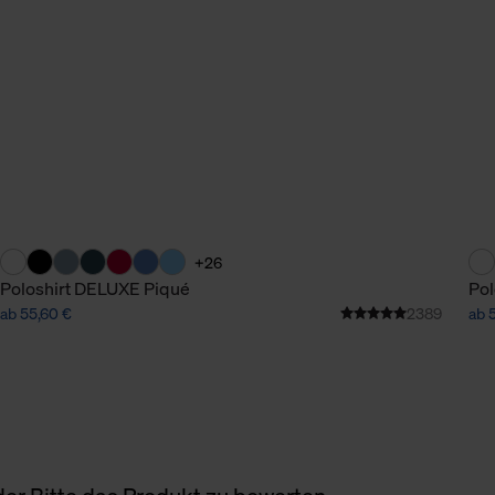
+26
Poloshirt DELUXE Piqué
Pol
ab 55,60 €
2389
ab 