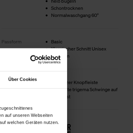
heiß bügeln
Schontrocknen
Normalwaschgang 60°
Passform
Basic
Klassischer Schnitt Unisex
Halbarm
Über Cookies
Produktdetails
Mit kurzer Knopfleiste
Gestickte trigema Schwinge auf
der Brust
zugeschnittenes
en auf unseren Webseiten
Nachhaltigkeit
auf welchen Geräten nutzen.