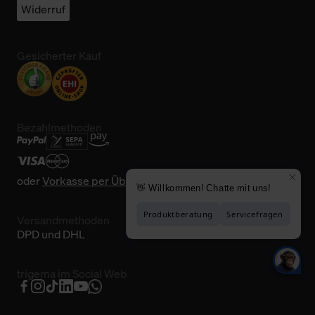
Widerruf
Gesicherter Kauf
Bezahlmethoden
oder
Vorkasse per Überweisung
Versandmethoden
DPD und DHL
trigema im Social Web