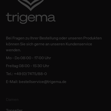
Einwilligung hat jedoch keine Auswirkung auf die
bisherigen Einstellungen und die damit verbundene
Verwendung der Cookies sowie die bis zum Zeitpunkt der
Änderung gesammelten Daten.
Weitere Informationen über Cookies und Web-
Bei Fragen zu Ihrer Bestellung oder unseren Produkten
Technologien sowie die Nutzung Ihrer persönlichen Daten
können Sie sich gerne an unseren Kundenservice
finden Sie in unserer Datenschutzerklärung.
wenden.
Mo - Do 08:00 - 17:00 Uhr
Freitag 08:00 - 15:30 Uhr
Tel.: +49 (0) 7475/88-0
E-Mail:
bestellservice@trigema.de
Damen
Topseller