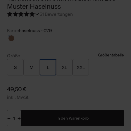
Muster Haselnuss
5
1 Bewertungen
Farbe
haselnuss - 079
Größentabelle
Größe
S
M
L
XL
XXL
49,50 €
inkl. MwSt.
In den Warenkorb