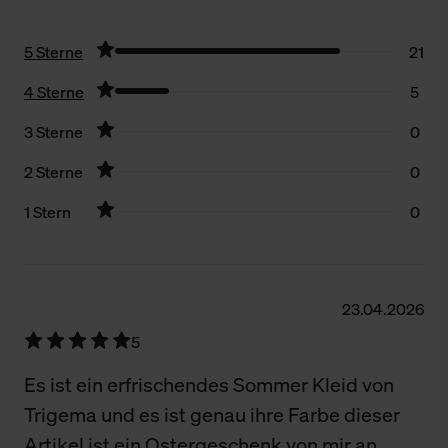
5 Sterne
21
4 Sterne
5
3 Sterne
0
2 Sterne
0
1 Stern
0
Filter zurücksetzen
23.04.2026
5
Es ist ein erfrischendes Sommer Kleid von
Trigema und es ist genau ihre Farbe dieser
Artikel ist ein Ostergeschenk von mir an