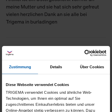
meine Mutter und sie hat sich sehr gefreut
vielen herzlichen Dank an sie alle bei
Trigema in burladingen
09.07.2025
4
Super
Zustimmung
Details
Über Cookies
Diese Webseite verwendet Cookies
TRIGEMA verwendet Cookies und ähnliche Web-
03.07.2025
Technologien, um Ihnen ein optimal auf Sie
5
zugeschnittenes Einkaufserlebnis bieten und unser
Online-Angebot stetig verbessern zu können. Dazu