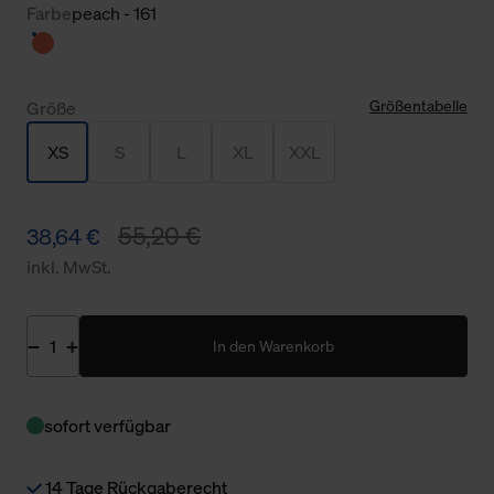
Farbe
peach - 161
Größentabelle
Größe
XS
S
L
XL
XXL
55,20 €
38,64 €
inkl. MwSt.
In den Warenkorb
sofort verfügbar
14 Tage Rückgaberecht