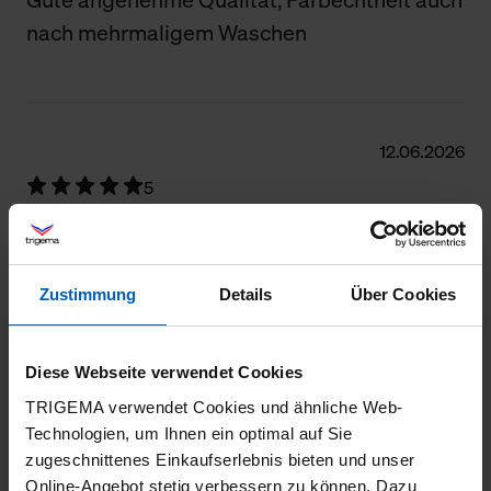
nach mehrmaligem Waschen
12.06.2026
5
Shirt gefällt mir gut
Zustimmung
Details
Über Cookies
16.05.2026
Diese Webseite verwendet Cookies
5
TRIGEMA verwendet Cookies und ähnliche Web-
Schönes Basic Shirt, sitzt sehr gut
Technologien, um Ihnen ein optimal auf Sie
zugeschnittenes Einkaufserlebnis bieten und unser
Online-Angebot stetig verbessern zu können. Dazu