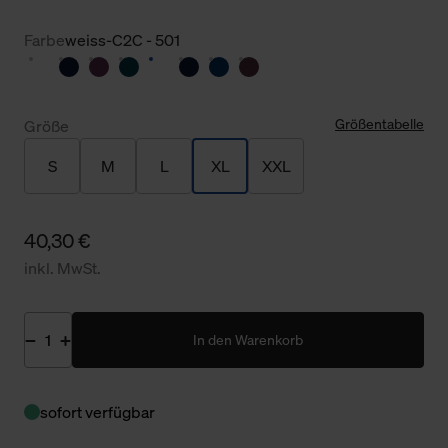
Farbe
weiss-C2C - 501
Größentabelle
Größe
S
M
L
XL
XXL
40,30 €
inkl. MwSt.
In den Warenkorb
sofort verfügbar