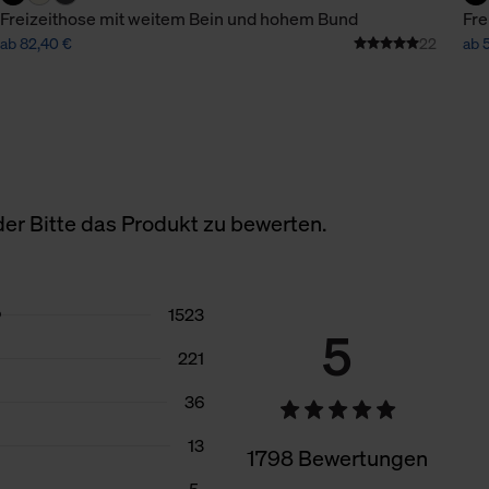
Freizeithose mit weitem Bein und hohem Bund
Fre
ab 82,40 €
22
ab 
er Bitte das Produkt zu bewerten.
1523
5
221
36
13
1798 Bewertungen