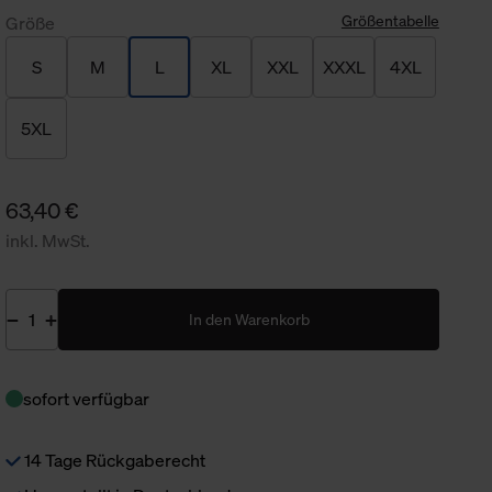
Größentabelle
Größe
S
M
L
XL
XXL
XXXL
4XL
5XL
63,40 €
inkl. MwSt.
In den Warenkorb
sofort verfügbar
14 Tage Rückgaberecht