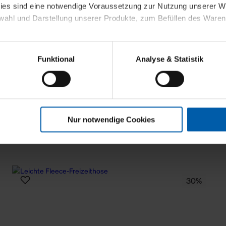
kies sind eine notwendige Voraussetzung zur Nutzung unserer
wahl und Darstellung unserer Produkte, zum Befüllen des Ware
sierter Angebote, Anzeigen und Inhalte aufgrund Ihres Nutzerverh
Funktional
Analyse & Statistik
stik- und Tracking-Zwecke zur Analyse und Optimierung unserer 
en. Diese übermitteln wir in anonymisierter Form an Dritte wie
 auch außerhalb unserer Webseiten ausgewählte Werbung anzeig
n", damit wir alle Cookies und Web-Technologien für Ihr personal
Nur notwendige Cookies
eweiligen Schaltflächen können Sie die Arten der Cookies selbst 
es mit einem Klick auf „Auswahl erlauben“ bestätigen. Fall Sie
wir lediglich die erwähnten technisch erforderlichen Cookies.
ahren Sie weiterführende Informationen über die jeweiligen Cooki
30%
 Cookies“ können Sie allgemeine Informationen über Cookies 
llungen“ können Sie jederzeit Ihre Einwilligungserklärung anpass
die Nutzung der Webseite nicht erforderlich und kann jederzeit mit
Einwilligung hat jedoch keine Auswirkung auf die bisherigen Eins