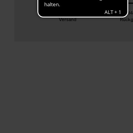
Klimaneutraler
14
Versand
Rückg