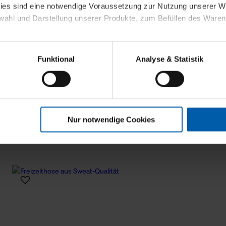
kies sind eine notwendige Voraussetzung zur Nutzung unserer
wahl und Darstellung unserer Produkte, zum Befüllen des Ware
sierter Angebote, Anzeigen und Inhalte aufgrund Ihres Nutzerverh
Funktional
Analyse & Statistik
stik- und Tracking-Zwecke zur Analyse und Optimierung unserer 
en. Diese übermitteln wir in anonymisierter Form an Dritte wie
 auch außerhalb unserer Webseiten ausgewählte Werbung anzeig
n", damit wir alle Cookies und Web-Technologien für Ihr personal
Nur notwendige Cookies
eweiligen Schaltflächen können Sie die Arten der Cookies selbst 
es mit einem Klick auf „Auswahl erlauben“ bestätigen. Fall Sie
wir lediglich die erwähnten technisch erforderlichen Cookies.
ahren Sie weiterführende Informationen über die jeweiligen Cooki
 Cookies“ können Sie allgemeine Informationen über Cookies 
llungen“ können Sie jederzeit Ihre Einwilligungserklärung anpass
die Nutzung der Webseite nicht erforderlich und kann jederzeit mit
Einwilligung hat jedoch keine Auswirkung auf die bisherigen Eins