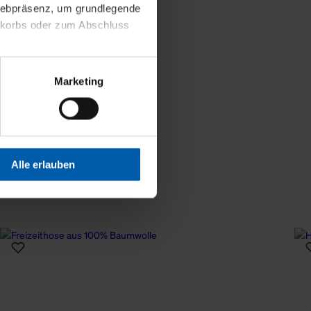
 Webpräsenz, um grundlegende
Weniger Details
nkorbs oder zum Abschluss
altens und Ihres Profils
Marketing
Webpräsenz speichern wir
 etwa unsere
en zu können.
isiertes Einkaufserlebnis
Alle erlauben
festlegen, die Sie erlauben
 nur die notwendigen Cookies
es und ihren
einsehen. Über den
en. Ihre Einwilligung ist
 Wirkung für die Zukunft
tellungen und die damit