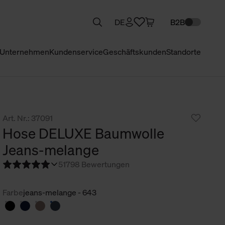
DE
B2B
Unternehmen
Kundenservice
Geschäftskunden
Standorte
Art. Nr.: 37091
Hose DELUXE Baumwolle
Jeans-melange
5
1798 Bewertungen
Farbe
jeans-melange - 643