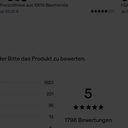
Freizeithose aus 100% Baumwolle
Hü
ab 63,30 €
527
ab 
er Bitte das Produkt zu bewerten.
1523
5
221
36
13
1798 Bewertungen