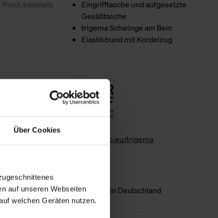
Produktdetails
Eingrifftasche und aufgesetzte
Gesäßtasche
trigema Schwinge am Bein
Elastikbund mit Kordelzug
Nachhaltigkeit
Über Cookies
www.gk-info.eu/trigema
zugeschnittenes
en auf unseren Webseiten
Ursprungsland
Hergestellt in Deutschland
auf welchen Geräten nutzen.