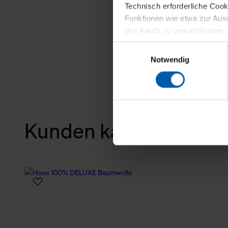
Technisch erforderliche Coo
Funktionen wie etwa zur Aus
des Kaufs zu gewährleisten.
Einwilligungsauswahl
Für die Darstellung personali
Notwendig
sowie für Marketing-, Stati
personenbezogene Information
Marketingpartner, um Ihnen
Klicken Sie auf "Alle erlaube
Kunden kauften auch
verwenden dürfen. Über die j
oder ablehnen möchten und di
erlauben möchten, verwenden 
Über den Reiter „Details“ erf
Verwendungszweck. Bei „Über
Menüpunkt „Datenschutzeinste
grundsätzlich freiwillig, für 
widerrufen. Der Widerruf der 