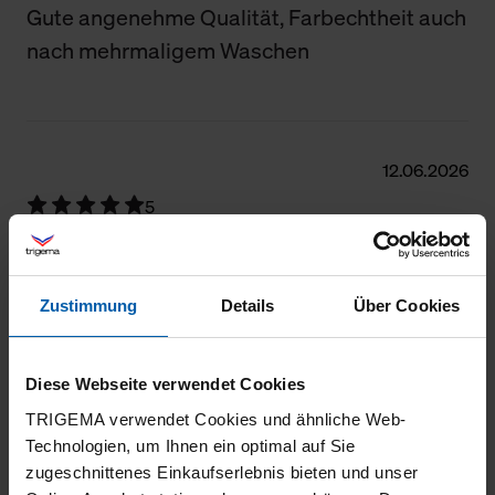
Gute angenehme Qualität, Farbechtheit auch
nach mehrmaligem Waschen
12.06.2026
5
Shirt gefällt mir gut
Zustimmung
Details
Über Cookies
16.05.2026
Diese Webseite verwendet Cookies
5
TRIGEMA verwendet Cookies und ähnliche Web-
Technologien, um Ihnen ein optimal auf Sie
Schönes Basic Shirt, sitzt sehr gut
zugeschnittenes Einkaufserlebnis bieten und unser