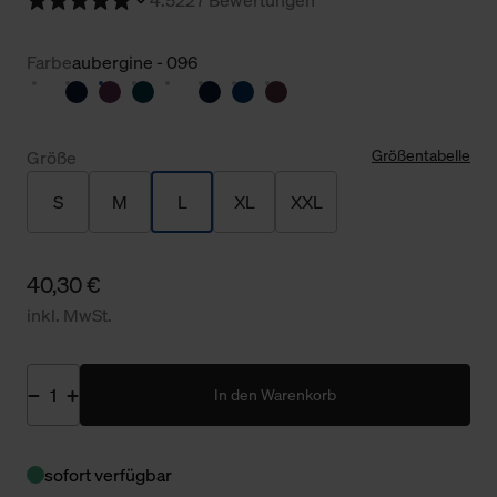
Farbe
aubergine - 096
Größentabelle
Größe
S
M
L
XL
XXL
40,30 €
inkl. MwSt.
In den Warenkorb
sofort verfügbar