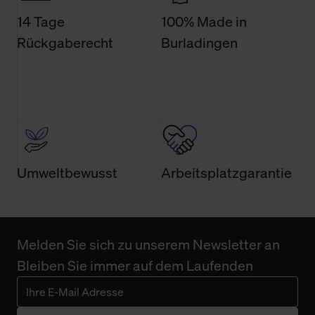
Einwilligung ist grundsätzlich freiwillig, für die Nutzung
14 Tage
100% Made in
der Webseite nicht erforderlich und kann jederzeit mit
Rückgaberecht
Burladingen
Wirkung für die Zukunft widerrufen. Der Widerruf der
Einwilligung hat jedoch keine Auswirkung auf die
bisherigen Einstellungen und die damit verbundene
Verwendung der Cookies sowie die bis zum Zeitpunkt der
Änderung gesammelten Daten.
Weitere Informationen über Cookies und Web-
Technologien sowie die Nutzung Ihrer persönlichen Daten
Umweltbewusst
Arbeitsplatzgarantie
finden Sie in unserer Datenschutzerklärung.
Melden Sie sich zu unserem Newsletter an
Bleiben Sie immer auf dem Laufenden