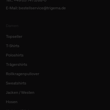
Tel.: +49 (0) 7475/88-0
E-Mail:
bestellservice@trigema.de
Damen
Topseller
T-Shirts
Poloshirts
Trägershirts
Rollkragenpullover
Sweatshirts
Jacken / Westen
Hosen