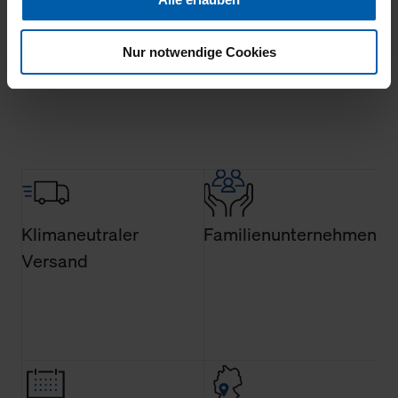
Ihnen auch außerhalb unserer Webseiten ausgewählte
Werbung anzeigen zu können.
Nur notwendige Cookies
Mehr laden
Klicken Sie auf "Alle erlauben", damit wir alle Cookies
und Web-Technologien für Ihr personalisiertes
Einkaufserlebnis verwenden dürfen. Über die jeweiligen
Schaltflächen können Sie die Arten der Cookies selbst
festlegen, die Sie erlauben oder ablehnen möchten und
dies mit einem Klick auf „Auswahl erlauben“ bestätigen.
Fall Sie nur die notwendigen Cookies erlauben möchten,
verwenden wir lediglich die erwähnten technisch
Klimaneutraler
Familienunternehmen
erforderlichen Cookies.
Versand
Über den Reiter „Details“ erfahren Sie weiterführende
Informationen über die jeweiligen Cookies und ihren
Verwendungszweck. Bei „Über Cookies“ können Sie
allgemeine Informationen über Cookies einsehen. Über
den Menüpunkt „Datenschutzeinstellungen“ können Sie
jederzeit Ihre Einwilligungserklärung anpassen. Ihre