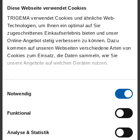
Diese Webseite verwendet Cookies
30.07.2026
TRIGEMA verwendet Cookies und ähnliche Web-
Technologien, um Ihnen ein optimal auf Sie
4
zugeschnittenes Einkaufserlebnis bieten und unser
Passform super. Leider haben Shirts mit
Online-Angebot stetig verbessern zu können. Dazu
Elastan die Tendenz etwas einzugehen.
kommen auf unseren Webseiten verschiedene Arten von
Cookies zum Einsatz, die Daten sammeln, wie Sie
unsere Angebote auf welchen Geräten nutzen.
Technisch erforderliche Cookies sind eine notwendige
29.07.2026
Voraussetzung zur Nutzung unserer Webpräsenz, um
Einwilligungsauswahl
5
grundlegende Funktionen wie etwa zur Auswahl und
Notwendig
Darstellung unserer Produkte, zum Befüllen des
Ich mag den Kragen und den Stoff generell.
Warenkorbs oder zum Abschluss des Kaufs zu
Funktional
gewährleisten.
Für die Darstellung personalisierter Angebote, Anzeigen
Analyse & Statistik
und Inhalte aufgrund Ihres Nutzerverhaltens und Ihres