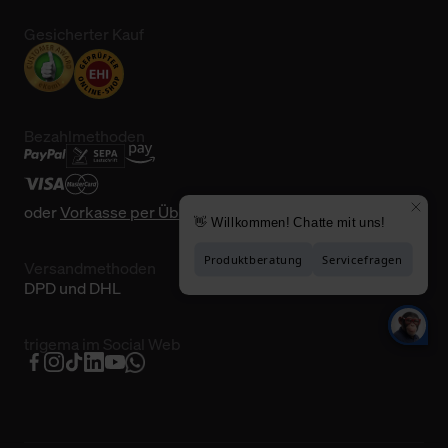
Gesicherter Kauf
Bezahlmethoden
oder
Vorkasse per Überweisung
Versandmethoden
DPD und DHL
trigema im Social Web