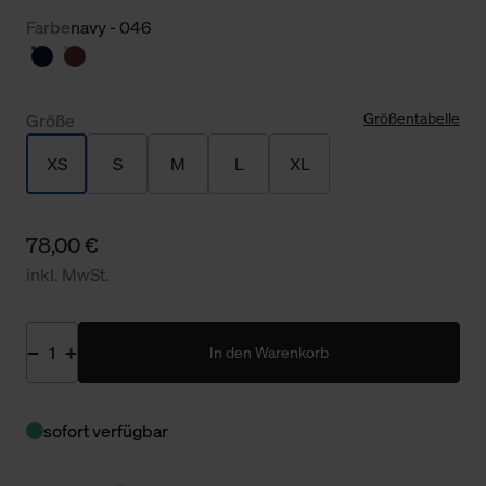
Farbe
navy - 046
Größentabelle
Größe
XS
S
M
L
XL
78,00 €
inkl. MwSt.
In den Warenkorb
sofort verfügbar