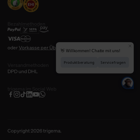
Bezahlmethoden
oder
Vorkasse per Überweisung
Versandmethoden
DPD und DHL
trigema im Social Web
Copyright 2026 trigema.