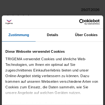
29.07.2026
5
Tolle Hosen super Qualität und Passform
auch nach dem ersten Waschgang. Kann ich
Zustimmung
Details
Über Cookies
zu 100 % weiterempfehlen. Anzumerken ist
das die Hosen für mich von der Länge her
Diese Webseite verwendet Cookies
optimal sind mit meiner Größe von 1,76. ***
TRIGEMA verwendet Cookies und ähnliche Web-
Technologien, um Ihnen ein optimal auf Sie
zugeschnittenes Einkaufserlebnis bieten und unser
Online-Angebot stetig verbessern zu können. Dazu
20.07.2026
kommen auf unseren Webseiten verschiedene Arten von
Cookies zum Einsatz, die Daten sammeln, wie Sie
5
unsere Angebote auf welchen Geräten nutzen.
Die Hose ist einfach nur toll: Schöne Farbe,
Technisch erforderliche Cookies sind eine notwendige