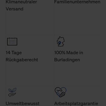
Klimaneutraler
Familienunternehmen
Verwendung der Cookies sowie die bis zum Zeitpunkt der
Versand
Änderung gesammelten Daten.
Weitere Informationen über Cookies und Web-
Technologien sowie die Nutzung Ihrer persönlichen Daten
finden Sie in unserer Datenschutzerklärung.
14 Tage
100% Made in
Rückgaberecht
Burladingen
Umweltbewusst
Arbeitsplatzgarantie