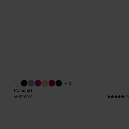
verbundene Verwendung der 
Weitere Informationen über C
unserer Datenschutzerklärun
+10
Poloshirt
ab 55,60 €
28