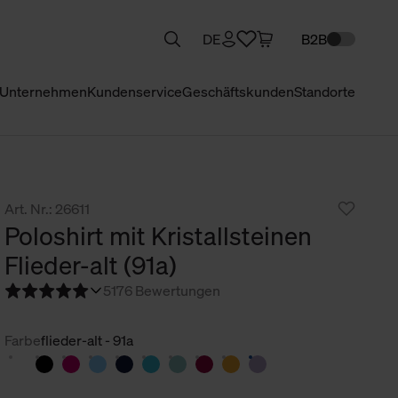
DE
B2B
Unternehmen
Kundenservice
Geschäftskunden
Standorte
Art. Nr.: 26611
Poloshirt mit Kristallsteinen
Flieder-alt (91a)
5
176 Bewertungen
Farbe
flieder-alt - 91a