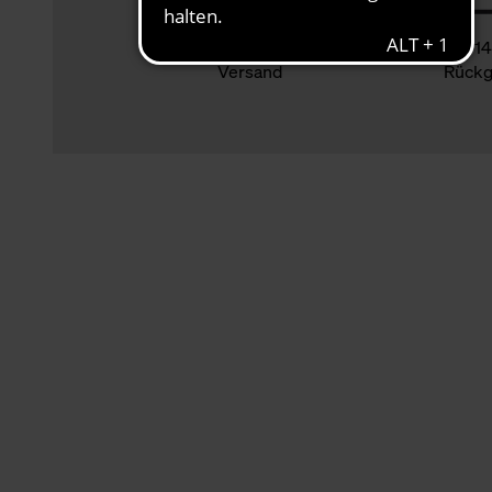
Klimaneutraler
14
Versand
Rückg