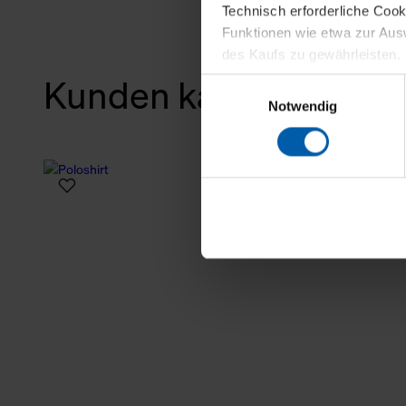
Technisch erforderliche Coo
Funktionen wie etwa zur Aus
des Kaufs zu gewährleisten.
Kunden kauften auch
Einwilligungsauswahl
Für die Darstellung personali
Notwendig
sowie für Marketing-, Stati
personenbezogene Information
Marketingpartner, um Ihnen
Klicken Sie auf "Alle erlaube
verwenden dürfen. Über die j
oder ablehnen möchten und di
erlauben möchten, verwenden 
Über den Reiter „Details“ erf
Verwendungszweck. Bei „Über
Menüpunkt „Datenschutzeinste
grundsätzlich freiwillig, für 
widerrufen. Der Widerruf der 