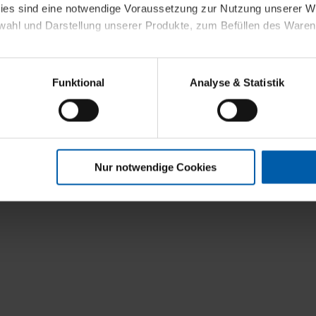
kies sind eine notwendige Voraussetzung zur Nutzung unserer
wahl und Darstellung unserer Produkte, zum Befüllen des Ware
sierter Angebote, Anzeigen und Inhalte aufgrund Ihres Nutzerverh
Funktional
Analyse & Statistik
stik- und Tracking-Zwecke zur Analyse und Optimierung unserer 
en. Diese übermitteln wir in anonymisierter Form an Dritte wie
 auch außerhalb unserer Webseiten ausgewählte Werbung anzeig
n", damit wir alle Cookies und Web-Technologien für Ihr personal
Nur notwendige Cookies
eweiligen Schaltflächen können Sie die Arten der Cookies selbst 
es mit einem Klick auf „Auswahl erlauben“ bestätigen. Fall Sie
wir lediglich die erwähnten technisch erforderlichen Cookies.
ahren Sie weiterführende Informationen über die jeweiligen Cooki
 Cookies“ können Sie allgemeine Informationen über Cookies 
llungen“ können Sie jederzeit Ihre Einwilligungserklärung anpass
die Nutzung der Webseite nicht erforderlich und kann jederzeit mit
Einwilligung hat jedoch keine Auswirkung auf die bisherigen Eins