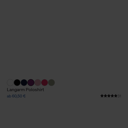
Cookies sowie die bis zum Zeitpunkt der Änderung gesammelte
ookies und Web-Technologien sowie die Nutzung Ihrer persönlic
g.
Langarm Poloshirt
ab 60,50 €
31