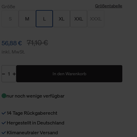
Größentabelle
Größe
S
M
L
XL
XXL
XXXL
71,10 €
56,88 €
inkl. MwSt.
In den Warenkorb
nur noch wenige verfügbar
14 Tage Rückgaberecht
Hergestellt in Deutschland
Klimaneutraler Versand