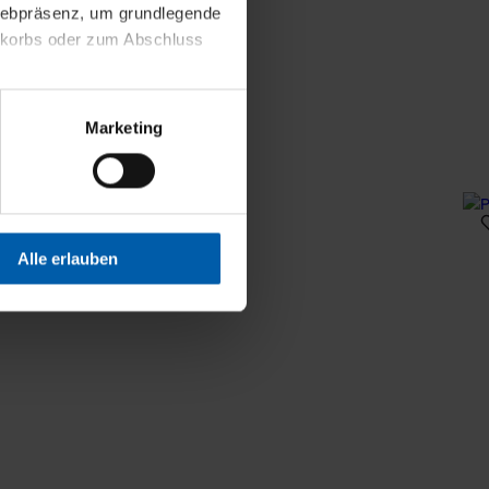
 Webpräsenz, um grundlegende
nkorbs oder zum Abschluss
altens und Ihres Profils
Marketing
Webpräsenz speichern wir
 etwa unsere
en zu können.
isiertes Einkaufserlebnis
Alle erlauben
festlegen, die Sie erlauben
 nur die notwendigen Cookies
es und ihren
einsehen. Über den
en. Ihre Einwilligung ist
 Wirkung für die Zukunft
tellungen und die damit