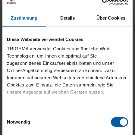
19.07.2026
Zustimmung
Details
Über Cookies
5
Super
Diese Webseite verwendet Cookies
TRIGEMA verwendet Cookies und ähnliche Web-
Technologien, um Ihnen ein optimal auf Sie
zugeschnittenes Einkaufserlebnis bieten und unser
Online-Angebot stetig verbessern zu können. Dazu
18.07.2026
kommen auf unseren Webseiten verschiedene Arten von
5
Cookies zum Einsatz, die Daten sammeln, wie Sie
unsere Angebote auf welchen Geräten nutzen.
Ein weiteres Top Produkt von Trigema. Ich
hatte es mir für einen Wanderurlaub gekauft.
Technisch erforderliche Cookies sind eine notwendige
Es sitzt luftig und locker, trocknet schnell und
Voraussetzung zur Nutzung unserer Webpräsenz, um
Einwilligungsauswahl
macht genau was es soll.
grundlegende Funktionen wie etwa zur Auswahl und
Notwendig
Darstellung unserer Produkte, zum Befüllen des