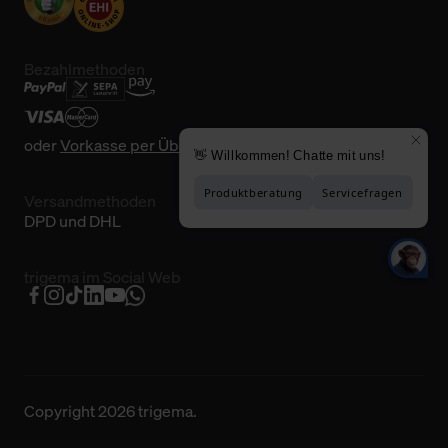
Bezahlmethoden
oder
Vorkasse per Überweisung
Versandmethoden
DPD und DHL
trigema im Social Web
Copyright 2026 trigema.