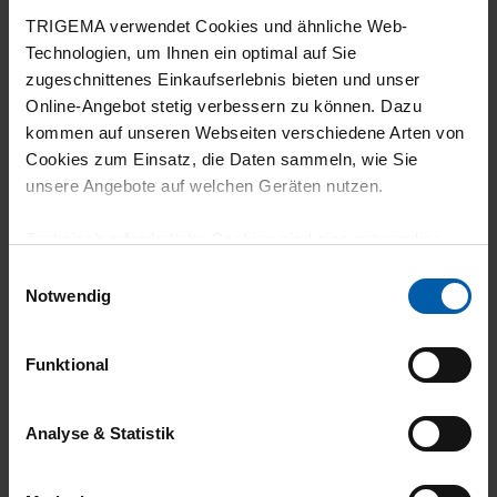
22.07.2026
TRIGEMA verwendet Cookies und ähnliche Web-
5
Technologien, um Ihnen ein optimal auf Sie
zugeschnittenes Einkaufserlebnis bieten und unser
Sehr angenehmer Trage Komfort und gute
Online-Angebot stetig verbessern zu können. Dazu
Qualität.
kommen auf unseren Webseiten verschiedene Arten von
Cookies zum Einsatz, die Daten sammeln, wie Sie
unsere Angebote auf welchen Geräten nutzen.
Technisch erforderliche Cookies sind eine notwendige
19.07.2026
Voraussetzung zur Nutzung unserer Webpräsenz, um
Einwilligungsauswahl
5
grundlegende Funktionen wie etwa zur Auswahl und
Notwendig
Darstellung unserer Produkte, zum Befüllen des
Super
Warenkorbs oder zum Abschluss des Kaufs zu
Funktional
gewährleisten.
Für die Darstellung personalisierter Angebote, Anzeigen
Analyse & Statistik
und Inhalte aufgrund Ihres Nutzerverhaltens und Ihres
18.07.2026
Profils sowie für Marketing-, Statistik- und Tracking-
5