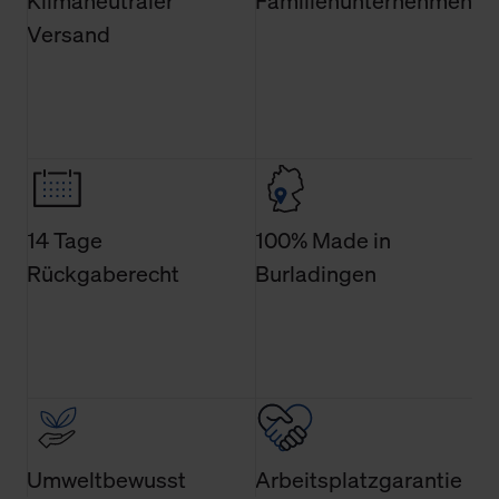
Klimaneutraler
Familienunternehmen
Verwendungszweck. Bei „Über Cookies“ können Sie
Versand
allgemeine Informationen über Cookies einsehen. Über
den Menüpunkt „Datenschutzeinstellungen“ können Sie
jederzeit Ihre Einwilligungserklärung anpassen. Ihre
Einwilligung ist grundsätzlich freiwillig, für die Nutzung
der Webseite nicht erforderlich und kann jederzeit mit
Wirkung für die Zukunft widerrufen. Der Widerruf der
Einwilligung hat jedoch keine Auswirkung auf die
bisherigen Einstellungen und die damit verbundene
14 Tage
100% Made in
Verwendung der Cookies sowie die bis zum Zeitpunkt der
Rückgaberecht
Burladingen
Änderung gesammelten Daten.
Weitere Informationen über Cookies und Web-
Technologien sowie die Nutzung Ihrer persönlichen Daten
finden Sie in unserer Datenschutzerklärung.
Umweltbewusst
Arbeitsplatzgarantie