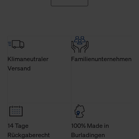
erforderlichen Cookies.
Über den Reiter „Details“ erfahren Sie weiterführende
Informationen über die jeweiligen Cookies und ihren
Verwendungszweck. Bei „Über Cookies“ können Sie
allgemeine Informationen über Cookies einsehen. Über
den Menüpunkt „Datenschutzeinstellungen“ können Sie
jederzeit Ihre Einwilligungserklärung anpassen. Ihre
Klimaneutraler
Familienunternehmen
Einwilligung ist grundsätzlich freiwillig, für die Nutzung
Versand
der Webseite nicht erforderlich und kann jederzeit mit
Wirkung für die Zukunft widerrufen. Der Widerruf der
Einwilligung hat jedoch keine Auswirkung auf die
bisherigen Einstellungen und die damit verbundene
Verwendung der Cookies sowie die bis zum Zeitpunkt der
Änderung gesammelten Daten.
Weitere Informationen über Cookies und Web-
14 Tage
100% Made in
Technologien sowie die Nutzung Ihrer persönlichen Daten
Rückgaberecht
Burladingen
finden Sie in unserer Datenschutzerklärung.