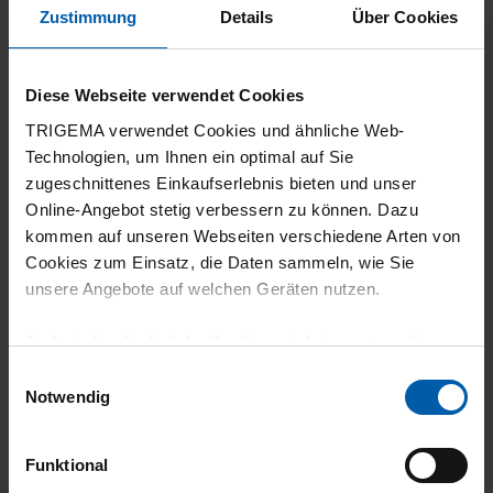
Zustimmung
Details
Über Cookies
03.06.2026
5
Diese Webseite verwendet Cookies
TRIGEMA verwendet Cookies und ähnliche Web-
Siehe Gesamtbewertung
Technologien, um Ihnen ein optimal auf Sie
zugeschnittenes Einkaufserlebnis bieten und unser
Online-Angebot stetig verbessern zu können. Dazu
kommen auf unseren Webseiten verschiedene Arten von
28.05.2026
Cookies zum Einsatz, die Daten sammeln, wie Sie
unsere Angebote auf welchen Geräten nutzen.
5
Passt perfekt
Technisch erforderliche Cookies sind eine notwendige
Voraussetzung zur Nutzung unserer Webpräsenz, um
Einwilligungsauswahl
grundlegende Funktionen wie etwa zur Auswahl und
Notwendig
Darstellung unserer Produkte, zum Befüllen des
Warenkorbs oder zum Abschluss des Kaufs zu
11.05.2026
Funktional
gewährleisten.