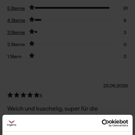
5 Sterne
91
4 Sterne
8
3 Sterne
3
2 Sterne
0
1 Stern
0
Filter zurücksetzen
25.06.2026
5
Weich und kuschelig, super für die
Übergangszeit