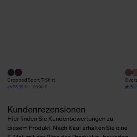
Cropped Sport T-Shirt
Overs
ab 23,92 €
29,90 €
ab 51,
Kundenrezensionen
Hier finden Sie Kundenbewertungen zu
diesem Produkt. Nach Kauf erhalten Sie eine
E-Mail mit der Bitte das Produkt zu bewerten.