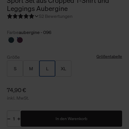
Sport Set aus Cropped T-Shirt und
Leggings Aubergine
5
2 Bewertungen
Farbe
aubergine - 096
Größentabelle
Größe
S
M
L
XL
74,90 €
inkl. MwSt.
In den Warenkorb