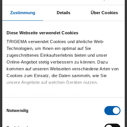
Zustimmung
Details
Über Cookies
18.06.2026
5
Diese Webseite verwendet Cookies
I did not yet use the set for intense training,
TRIGEMA verwendet Cookies und ähnliche Web-
just for walking. To the extent I used it so far,
Technologien, um Ihnen ein optimal auf Sie
the set is comfy and what I expected. Size
zugeschnittenes Einkaufserlebnis bieten und unser
indications could be a bit more precise
Online-Angebot stetig verbessern zu können. Dazu
(maybe with measurements). Recommended
kommen auf unseren Webseiten verschiedene Arten von
Cookies zum Einsatz, die Daten sammeln, wie Sie
unsere Angebote auf welchen Geräten nutzen.
Technisch erforderliche Cookies sind eine notwendige
26.12.2025
Voraussetzung zur Nutzung unserer Webpräsenz, um
Einwilligungsauswahl
5
grundlegende Funktionen wie etwa zur Auswahl und
Notwendig
Darstellung unserer Produkte, zum Befüllen des
Sehr gute Passform
Warenkorbs oder zum Abschluss des Kaufs zu