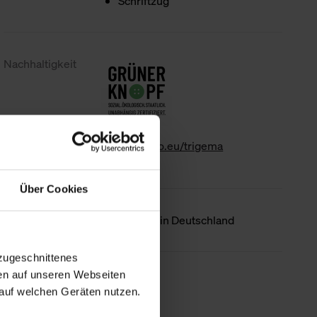
Schriftzug
Nachhaltigkeit
www.gk-info.eu/trigema
Über Cookies
Ursprungsland
Hergestellt in Deutschland
zugeschnittenes
en auf unseren Webseiten
Weniger Details
auf welchen Geräten nutzen.