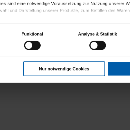
kies sind eine notwendige Voraussetzung zur Nutzung unserer
wahl und Darstellung unserer Produkte, zum Befüllen des Ware
sierter Angebote, Anzeigen und Inhalte aufgrund Ihres Nutzerverh
Funktional
Analyse & Statistik
stik- und Tracking-Zwecke zur Analyse und Optimierung unserer 
en. Diese übermitteln wir in anonymisierter Form an Dritte wie
 auch außerhalb unserer Webseiten ausgewählte Werbung anzeig
n", damit wir alle Cookies und Web-Technologien für Ihr personal
Nur notwendige Cookies
eweiligen Schaltflächen können Sie die Arten der Cookies selbst 
30%
es mit einem Klick auf „Auswahl erlauben“ bestätigen. Fall Sie
wir lediglich die erwähnten technisch erforderlichen Cookies.
ahren Sie weiterführende Informationen über die jeweiligen Cooki
 Cookies“ können Sie allgemeine Informationen über Cookies 
llungen“ können Sie jederzeit Ihre Einwilligungserklärung anpass
die Nutzung der Webseite nicht erforderlich und kann jederzeit mit
Einwilligung hat jedoch keine Auswirkung auf die bisherigen Eins