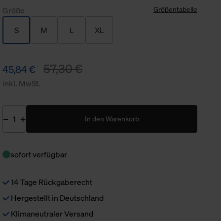
Größentabelle
Größe
S
M
L
XL
57,30 €
45,84 €
inkl. MwSt.
In den Warenkorb
sofort verfügbar
14 Tage Rückgaberecht
Hergestellt in Deutschland
Klimaneutraler Versand