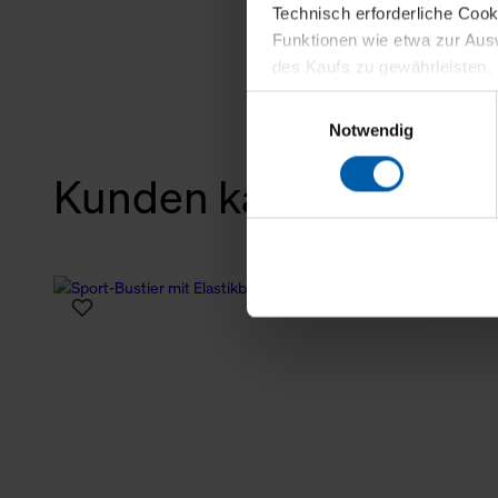
Technisch erforderliche Coo
Funktionen wie etwa zur Aus
des Kaufs zu gewährleisten.
Einwilligungsauswahl
Für die Darstellung personali
Notwendig
sowie für Marketing-, Stati
personenbezogene Information
Kunden kauften auch
Marketingpartner, um Ihnen
Klicken Sie auf "Alle erlaube
verwenden dürfen. Über die j
40%
oder ablehnen möchten und di
erlauben möchten, verwenden 
Über den Reiter „Details“ erf
Verwendungszweck. Bei „Über
Menüpunkt „Datenschutzeinste
grundsätzlich freiwillig, für 
widerrufen. Der Widerruf der 