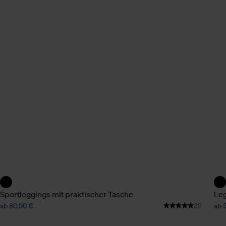
n Daten.
hen Daten finden Sie in
Sportleggings mit praktischer Tasche
Leg
ab 80,90 €
32
ab 