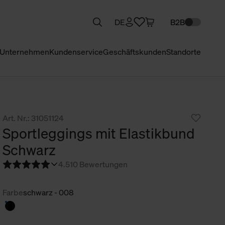
DE
B2B
Unternehmen
Kundenservice
Geschäftskunden
Standorte
Art. Nr.: 31051124
Sportleggings mit Elastikbund
Schwarz
4.5
10 Bewertungen
Farbe
schwarz - 008