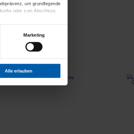
 Webpräsenz, um grundlegende
nkorbs oder zum Abschluss
altens und Ihres Profils
Marketing
Webpräsenz speichern wir
 etwa unsere
en zu können.
isiertes Einkaufserlebnis
Alle erlauben
festlegen, die Sie erlauben
 nur die notwendigen Cookies
es und ihren
einsehen. Über den
en. Ihre Einwilligung ist
 Wirkung für die Zukunft
tellungen und die damit