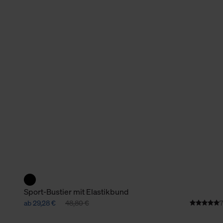
verbundene Verwendung der 
Weitere Informationen über C
unserer Datenschutzerklärun
Sport-Bustier mit Elastikbund
ab 29,28 €
48,80 €
7