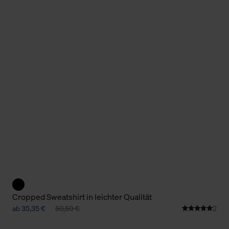
Cookies sowie die bis zum Zeitpunkt der Änderung gesammelte
ookies und Web-Technologien sowie die Nutzung Ihrer persönlic
g.
Cropped Sweatshirt in leichter Qualität
ab 35,35 €
50,50 €
2