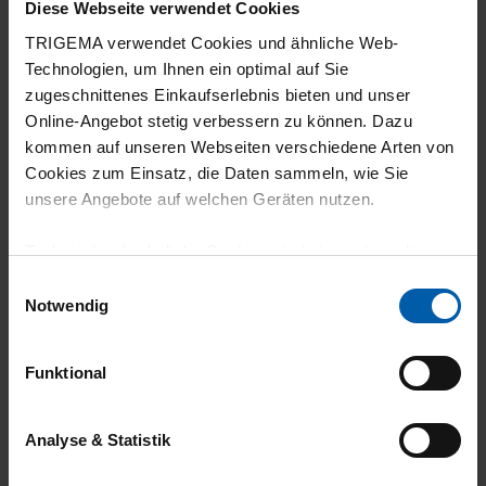
Diese Webseite verwendet Cookies
Passt sehr gut
TRIGEMA verwendet Cookies und ähnliche Web-
Technologien, um Ihnen ein optimal auf Sie
zugeschnittenes Einkaufserlebnis bieten und unser
Online-Angebot stetig verbessern zu können. Dazu
04.06.2026
kommen auf unseren Webseiten verschiedene Arten von
Cookies zum Einsatz, die Daten sammeln, wie Sie
5
unsere Angebote auf welchen Geräten nutzen.
Gute Qualität
Technisch erforderliche Cookies sind eine notwendige
Voraussetzung zur Nutzung unserer Webpräsenz, um
Einwilligungsauswahl
grundlegende Funktionen wie etwa zur Auswahl und
Notwendig
Darstellung unserer Produkte, zum Befüllen des
21.05.2026
Warenkorbs oder zum Abschluss des Kaufs zu
Funktional
5
gewährleisten.
So wie ich mir das Produkt auch vorgestellt
Für die Darstellung personalisierter Angebote, Anzeigen
Analyse & Statistik
habe, passt gut und fühlt such gut an.
und Inhalte aufgrund Ihres Nutzerverhaltens und Ihres
Profils sowie für Marketing-, Statistik- und Tracking-