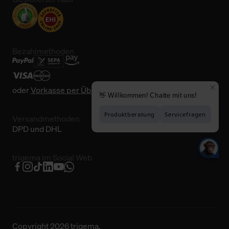
Bezahlmethoden
oder
Vorkasse per Überweisung
Versandmethoden
DPD und DHL
trigema im Social Web
Copyright 2026 trigema.