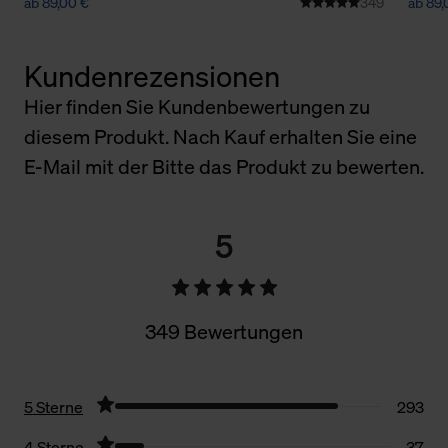
ab 89,00 €
349
ab 89,
Kundenrezensionen
Hier finden Sie Kundenbewertungen zu
diesem Produkt. Nach Kauf erhalten Sie eine
E-Mail mit der Bitte das Produkt zu bewerten.
5
349 Bewertungen
5 Sterne
293
4 Sterne
37