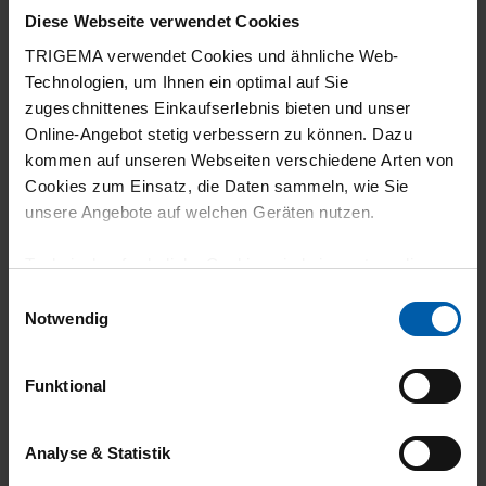
5
Diese Webseite verwendet Cookies
Passt sehr gut
TRIGEMA verwendet Cookies und ähnliche Web-
Technologien, um Ihnen ein optimal auf Sie
zugeschnittenes Einkaufserlebnis bieten und unser
Online-Angebot stetig verbessern zu können. Dazu
kommen auf unseren Webseiten verschiedene Arten von
04.06.2026
Cookies zum Einsatz, die Daten sammeln, wie Sie
5
unsere Angebote auf welchen Geräten nutzen.
Gute Qualität
Technisch erforderliche Cookies sind eine notwendige
Voraussetzung zur Nutzung unserer Webpräsenz, um
Einwilligungsauswahl
grundlegende Funktionen wie etwa zur Auswahl und
Notwendig
Darstellung unserer Produkte, zum Befüllen des
Warenkorbs oder zum Abschluss des Kaufs zu
21.05.2026
Funktional
gewährleisten.
5
Für die Darstellung personalisierter Angebote, Anzeigen
So wie ich mir das Produkt auch vorgestellt
Analyse & Statistik
und Inhalte aufgrund Ihres Nutzerverhaltens und Ihres