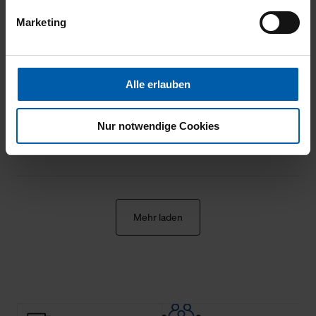
habe, passt gut und fühlt such gut an.
Profils sowie für Marketing-, Statistik- und Tracking-
Marketing
Zwecke zur Analyse und Optimierung unserer
Webpräsenz speichern wir personenbezogene
Informationen. Diese übermitteln wir in anonymisierter
Form an Dritte wie etwa unsere Marketingpartner, um
20.05.2026
Alle erlauben
Ihnen auch außerhalb unserer Webseiten ausgewählte
5
Werbung anzeigen zu können.
Nur notwendige Cookies
Bequeme, solide Hose, gute Passform.
Klicken Sie auf "Alle erlauben", damit wir alle Cookies
und Web-Technologien für Ihr personalisiertes
Einkaufserlebnis verwenden dürfen. Über die jeweiligen
Schaltflächen können Sie die Arten der Cookies selbst
festlegen, die Sie erlauben oder ablehnen möchten und
Mehr laden
dies mit einem Klick auf „Auswahl erlauben“ bestätigen.
Fall Sie nur die notwendigen Cookies erlauben möchten,
verwenden wir lediglich die erwähnten technisch
erforderlichen Cookies.
Über den Reiter „Details“ erfahren Sie weiterführende