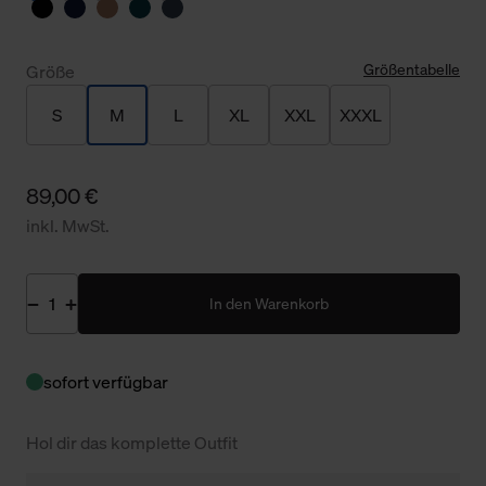
Größentabelle
Größe
S
M
L
XL
XXL
XXXL
89,00 €
inkl. MwSt.
In den Warenkorb
sofort verfügbar
Hol dir das komplette Outfit