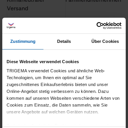
Versand
Zustimmung
Details
Über Cookies
14 Tage
100% Made in
Diese Webseite verwendet Cookies
Rückgaberecht
Burladingen
TRIGEMA verwendet Cookies und ähnliche Web-
Technologien, um Ihnen ein optimal auf Sie
zugeschnittenes Einkaufserlebnis bieten und unser
Online-Angebot stetig verbessern zu können. Dazu
kommen auf unseren Webseiten verschiedene Arten von
Cookies zum Einsatz, die Daten sammeln, wie Sie
unsere Angebote auf welchen Geräten nutzen.
Umweltbewusst
Arbeitsplatzgarantie
Technisch erforderliche Cookies sind eine notwendige