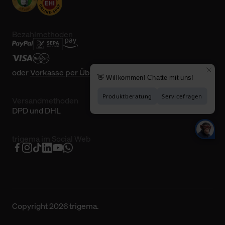
Bezahlmethoden
oder
Vorkasse per Überweisung
Versandmethoden
DPD und DHL
trigema im Social Web
Copyright 2026 trigema.