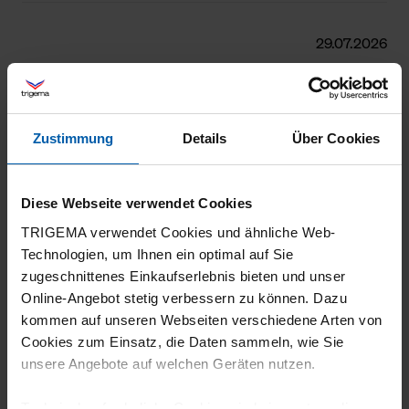
29.07.2026
5
1 A Qualität, läßt sich gut waschen, braucht
nicht gebügelt werden, hat einen tollen
Zustimmung
Details
Über Cookies
Schnitt, ist luftig und bequem, ist preiswert
und hat sehr kurze Lieferzeit.
Diese Webseite verwendet Cookies
TRIGEMA verwendet Cookies und ähnliche Web-
Technologien, um Ihnen ein optimal auf Sie
zugeschnittenes Einkaufserlebnis bieten und unser
15.07.2026
Online-Angebot stetig verbessern zu können. Dazu
kommen auf unseren Webseiten verschiedene Arten von
5
Cookies zum Einsatz, die Daten sammeln, wie Sie
Schöne neue Farbe!
unsere Angebote auf welchen Geräten nutzen.
Technisch erforderliche Cookies sind eine notwendige