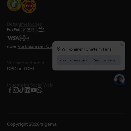
Bezahlmethoden
oder
Vorkasse per Überweisung
Versandmethoden
DPD und DHL
trigema im Social Web
Copyright 2026 trigema.