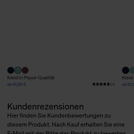
Kleid in Piqué-Qualität
Kleid
ab 61,30 €
64
ab 61,
Kundenrezensionen
Hier finden Sie Kundenbewertungen zu
diesem Produkt. Nach Kauf erhalten Sie eine
E-Mail mit der Bitte das Produkt zu bewerten.