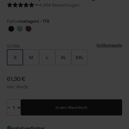
4.5
64 Bewertungen
Farbe
mahagoni - 178
Größentabelle
Größe
S
M
L
XL
XXL
61,30 €
inkl. MwSt.
In den Warenkorb
sofort verfügbar