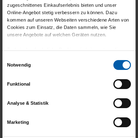
26.07.2025
zugeschnittenes Einkaufserlebnis bieten und unser
Online-Angebot stetig verbessern zu können. Dazu
5
kommen auf unseren Webseiten verschiedene Arten von
Qualität und Zuverlässigkeit positiv. Erfolg
Cookies zum Einsatz, die Daten sammeln, wie Sie
unsere Angebote auf welchen Geräten nutzen.
für das Unternehmen.
Technisch erforderliche Cookies sind eine notwendige
Voraussetzung zur Nutzung unserer Webpräsenz, um
Einwilligungsauswahl
grundlegende Funktionen wie etwa zur Auswahl und
Notwendig
19.05.2025
Darstellung unserer Produkte, zum Befüllen des
Warenkorbs oder zum Abschluss des Kaufs zu
5
Funktional
gewährleisten.
Sitzt gut: Stoff perfekt.
Für die Darstellung personalisierter Angebote, Anzeigen
Analyse & Statistik
und Inhalte aufgrund Ihres Nutzerverhaltens und Ihres
Profils sowie für Marketing-, Statistik- und Tracking-
Marketing
Zwecke zur Analyse und Optimierung unserer
18.04.2025
Webpräsenz speichern wir personenbezogene
3