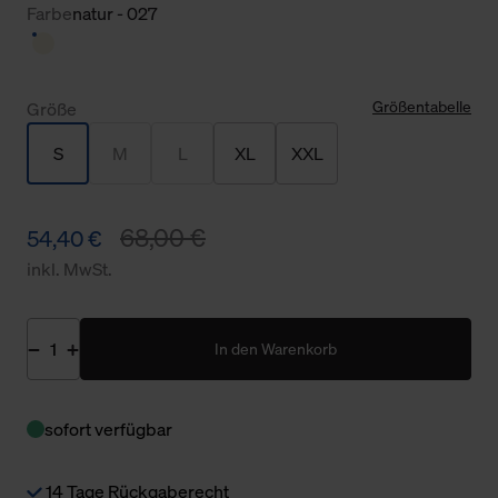
Farbe
natur - 027
Größentabelle
Größe
S
M
L
XL
XXL
68,00 €
54,40 €
inkl. MwSt.
In den Warenkorb
sofort verfügbar
14 Tage Rückgaberecht