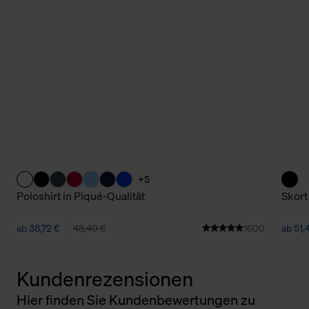
+5
Poloshirt in Piqué-Qualität
Skort
ab 38,72 €
48,40 €
1600
ab 51,
Kundenrezensionen
Hier finden Sie Kundenbewertungen zu