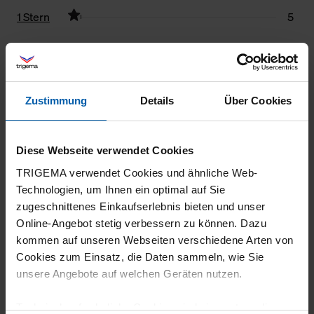
1 Stern
5
Filter zurücksetzen
28.07.2026
Zustimmung
Details
Über Cookies
5
Einfach nur toll!
Diese Webseite verwendet Cookies
TRIGEMA verwendet Cookies und ähnliche Web-
Technologien, um Ihnen ein optimal auf Sie
zugeschnittenes Einkaufserlebnis bieten und unser
26.07.2026
Online-Angebot stetig verbessern zu können. Dazu
5
kommen auf unseren Webseiten verschiedene Arten von
Cookies zum Einsatz, die Daten sammeln, wie Sie
Auch hier: Wiederholungskauf, Qualität super
unsere Angebote auf welchen Geräten nutzen.
Technisch erforderliche Cookies sind eine notwendige