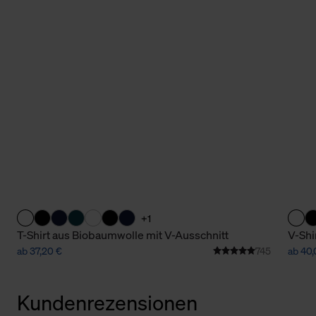
+1
T-Shirt aus Biobaumwolle mit V-Ausschnitt
V-Shi
ab 37,20 €
745
ab 40,
Kundenrezensionen