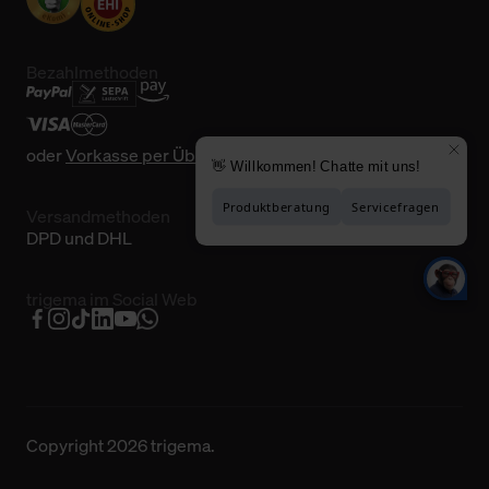
Bezahlmethoden
oder
Vorkasse per Überweisung
Versandmethoden
DPD und DHL
trigema im Social Web
Copyright 2026 trigema.