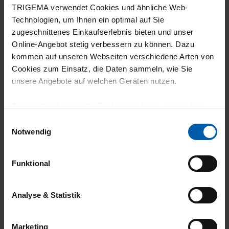
Versand
TRIGEMA verwendet Cookies und ähnliche Web-
Technologien, um Ihnen ein optimal auf Sie
zugeschnittenes Einkaufserlebnis bieten und unser
Online-Angebot stetig verbessern zu können. Dazu
kommen auf unseren Webseiten verschiedene Arten von
Cookies zum Einsatz, die Daten sammeln, wie Sie
unsere Angebote auf welchen Geräten nutzen.
14 Tage
100% Made in
Technisch erforderliche Cookies sind eine notwendige
Rückgaberecht
Burladingen
Voraussetzung zur Nutzung unserer Webpräsenz, um
Einwilligungsauswahl
grundlegende Funktionen wie etwa zur Auswahl und
Notwendig
Darstellung unserer Produkte, zum Befüllen des
Warenkorbs oder zum Abschluss des Kaufs zu
Funktional
gewährleisten.
Für die Darstellung personalisierter Angebote, Anzeigen
Analyse & Statistik
und Inhalte aufgrund Ihres Nutzerverhaltens und Ihres
Umweltbewusst
Arbeitsplatzgarantie
Profils sowie für Marketing-, Statistik- und Tracking-
Marketing
Zwecke zur Analyse und Optimierung unserer