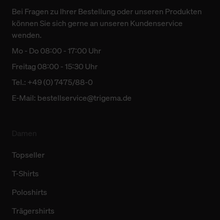
Verwendungszweck. Bei „Über Cookies“ können Sie
Bei Fragen zu Ihrer Bestellung oder unseren Produkten
allgemeine Informationen über Cookies einsehen. Über
können Sie sich gerne an unseren Kundenservice
den Menüpunkt „Datenschutzeinstellungen“ können Sie
wenden.
jederzeit Ihre Einwilligungserklärung anpassen. Ihre
Mo - Do 08:00 - 17:00 Uhr
Einwilligung ist grundsätzlich freiwillig, für die Nutzung
der Webseite nicht erforderlich und kann jederzeit mit
Freitag 08:00 - 15:30 Uhr
Wirkung für die Zukunft widerrufen. Der Widerruf der
Tel.: +49 (0) 7475/88-0
Einwilligung hat jedoch keine Auswirkung auf die
E-Mail:
bestellservice@trigema.de
bisherigen Einstellungen und die damit verbundene
Verwendung der Cookies sowie die bis zum Zeitpunkt der
Änderung gesammelten Daten.
Damen
Weitere Informationen über Cookies und Web-
Topseller
Technologien sowie die Nutzung Ihrer persönlichen Daten
finden Sie in unserer Datenschutzerklärung.
T-Shirts
Poloshirts
Trägershirts