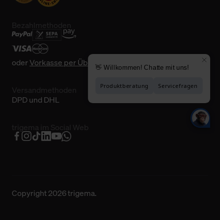
Bezahlmethoden
oder
Vorkasse per Überweisung
Versandmethoden
DPD und DHL
trigema im Social Web
Copyright 2026 trigema.