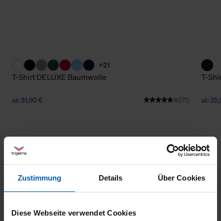
+21
T-Shirt DELUXE Baumwolle
T-Shi
ab 31,90 €
4070
ab 35,
Zustimmung
Details
Über Cookies
Klimaneutraler
Familienunternehmen
Diese Webseite verwendet Cookies