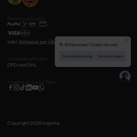
Bezahlmethoden
oder
Vorkasse per Überweisung
Versandmethoden
DPD und DHL
trigema im Social Web
Copyright 2026 trigema.