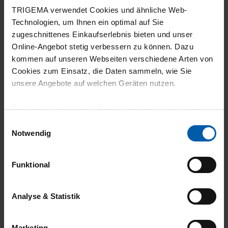
30.06.2026
TRIGEMA verwendet Cookies und ähnliche Web-
5
Technologien, um Ihnen ein optimal auf Sie
zugeschnittenes Einkaufserlebnis bieten und unser
Gute qualität und gute versrbeitung
Online-Angebot stetig verbessern zu können. Dazu
kommen auf unseren Webseiten verschiedene Arten von
Cookies zum Einsatz, die Daten sammeln, wie Sie
unsere Angebote auf welchen Geräten nutzen.
18.06.2026
Technisch erforderliche Cookies sind eine notwendige
5
Voraussetzung zur Nutzung unserer Webpräsenz, um
Einwilligungsauswahl
grundlegende Funktionen wie etwa zur Auswahl und
Top Qualität sitzt gut wird in Deutschland
Notwendig
Darstellung unserer Produkte, zum Befüllen des
hergestellt und Biobaumwolle Mega tolles
Warenkorbs oder zum Abschluss des Kaufs zu
Produkt. Vielen Dank dafür
Funktional
gewährleisten.
Für die Darstellung personalisierter Angebote, Anzeigen
Analyse & Statistik
und Inhalte aufgrund Ihres Nutzerverhaltens und Ihres
Profils sowie für Marketing-, Statistik- und Tracking-
17.06.2026
Marketing