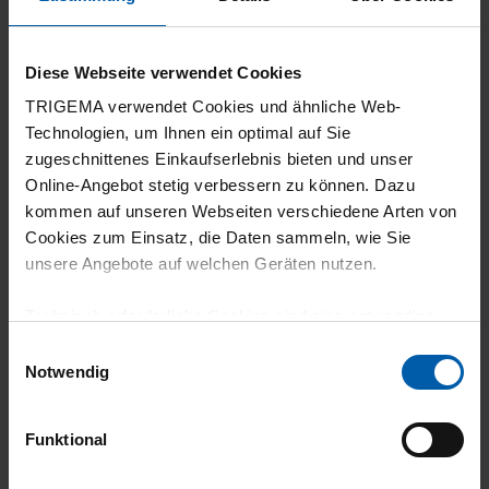
30.07.2026
5
Diese Webseite verwendet Cookies
leicht und angenehm im Sommer
TRIGEMA verwendet Cookies und ähnliche Web-
Technologien, um Ihnen ein optimal auf Sie
zugeschnittenes Einkaufserlebnis bieten und unser
Online-Angebot stetig verbessern zu können. Dazu
30.07.2026
kommen auf unseren Webseiten verschiedene Arten von
Cookies zum Einsatz, die Daten sammeln, wie Sie
5
unsere Angebote auf welchen Geräten nutzen.
Angenehm zum Tragen
Technisch erforderliche Cookies sind eine notwendige
Voraussetzung zur Nutzung unserer Webpräsenz, um
Einwilligungsauswahl
grundlegende Funktionen wie etwa zur Auswahl und
Notwendig
Darstellung unserer Produkte, zum Befüllen des
29.07.2026
Warenkorbs oder zum Abschluss des Kaufs zu
Funktional
5
gewährleisten.