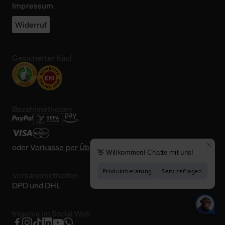
Impressum
Widerruf
Gesicherter Kauf
Bezahlmethoden
oder
Vorkasse per Überweisung
Versandmethoden
DPD und DHL
trigema im Social Web