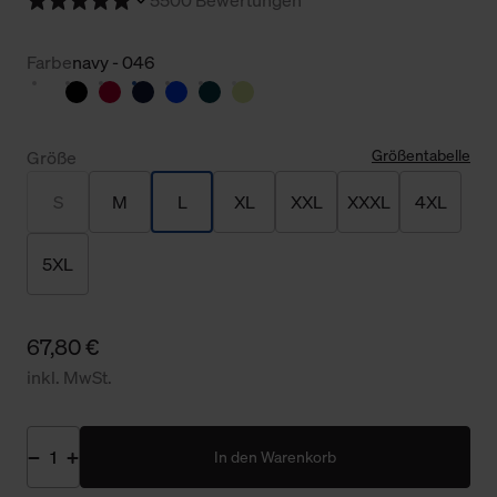
Farbe
navy - 046
Größentabelle
Größe
S
M
L
XL
XXL
XXXL
4XL
5XL
67,80 €
inkl. MwSt.
In den Warenkorb