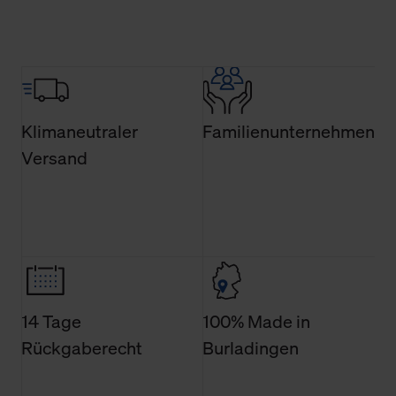
Über den Reiter „Details“ erfahren Sie weiterführende
Informationen über die jeweiligen Cookies und ihren
Verwendungszweck. Bei „Über Cookies“ können Sie
allgemeine Informationen über Cookies einsehen. Über
den Menüpunkt „Datenschutzeinstellungen“ können Sie
Klimaneutraler
Familienunternehmen
jederzeit Ihre Einwilligungserklärung anpassen. Ihre
Versand
Einwilligung ist grundsätzlich freiwillig, für die Nutzung
der Webseite nicht erforderlich und kann jederzeit mit
Wirkung für die Zukunft widerrufen. Der Widerruf der
Einwilligung hat jedoch keine Auswirkung auf die
bisherigen Einstellungen und die damit verbundene
Verwendung der Cookies sowie die bis zum Zeitpunkt der
Änderung gesammelten Daten.
14 Tage
100% Made in
Weitere Informationen über Cookies und Web-
Rückgaberecht
Burladingen
Technologien sowie die Nutzung Ihrer persönlichen Daten
finden Sie in unserer Datenschutzerklärung.