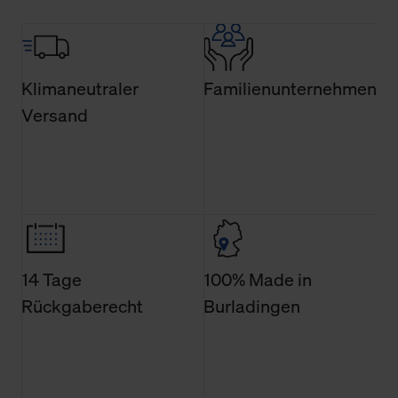
Über den Reiter „Details“ erfahren Sie weiterführende
Informationen über die jeweiligen Cookies und ihren
Verwendungszweck. Bei „Über Cookies“ können Sie
allgemeine Informationen über Cookies einsehen. Über
Klimaneutraler
Familienunternehmen
den Menüpunkt „Datenschutzeinstellungen“ können Sie
Versand
jederzeit Ihre Einwilligungserklärung anpassen. Ihre
Einwilligung ist grundsätzlich freiwillig, für die Nutzung
der Webseite nicht erforderlich und kann jederzeit mit
Wirkung für die Zukunft widerrufen. Der Widerruf der
Einwilligung hat jedoch keine Auswirkung auf die
bisherigen Einstellungen und die damit verbundene
Verwendung der Cookies sowie die bis zum Zeitpunkt der
Änderung gesammelten Daten.
14 Tage
100% Made in
Rückgaberecht
Burladingen
Weitere Informationen über Cookies und Web-
Technologien sowie die Nutzung Ihrer persönlichen Daten
finden Sie in unserer Datenschutzerklärung.