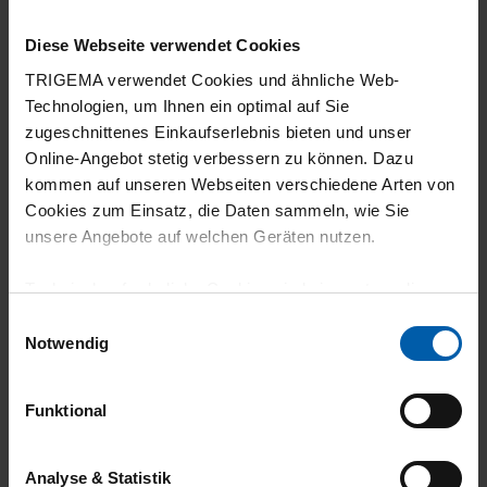
5
Diese Webseite verwendet Cookies
Angenehmes Material
TRIGEMA verwendet Cookies und ähnliche Web-
Technologien, um Ihnen ein optimal auf Sie
zugeschnittenes Einkaufserlebnis bieten und unser
Online-Angebot stetig verbessern zu können. Dazu
kommen auf unseren Webseiten verschiedene Arten von
04.04.2026
Cookies zum Einsatz, die Daten sammeln, wie Sie
5
unsere Angebote auf welchen Geräten nutzen.
Superweicher Stoff, sehr angenehm auf der
Technisch erforderliche Cookies sind eine notwendige
Haut. Nehme den Hoodie gern für Indoor
Voraussetzung zur Nutzung unserer Webpräsenz, um
Einwilligungsauswahl
Kraftsport.
grundlegende Funktionen wie etwa zur Auswahl und
Notwendig
Darstellung unserer Produkte, zum Befüllen des
Warenkorbs oder zum Abschluss des Kaufs zu
Funktional
gewährleisten.
15.12.2025
Für die Darstellung personalisierter Angebote, Anzeigen
Analyse & Statistik