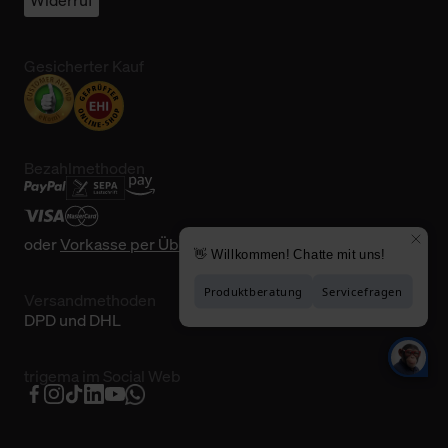
Widerruf
Gesicherter Kauf
Bezahlmethoden
oder
Vorkasse per Überweisung
Versandmethoden
DPD und DHL
trigema im Social Web