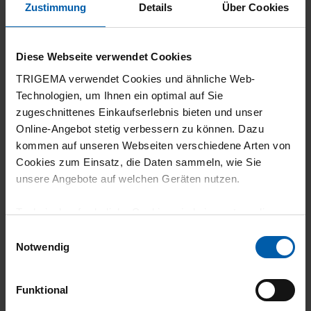
Zustimmung
Details
Über Cookies
Diese Webseite verwendet Cookies
05.08.2026
TRIGEMA verwendet Cookies und ähnliche Web-
5
Technologien, um Ihnen ein optimal auf Sie
zugeschnittenes Einkaufserlebnis bieten und unser
Sehr gute Qualität
Online-Angebot stetig verbessern zu können. Dazu
kommen auf unseren Webseiten verschiedene Arten von
Cookies zum Einsatz, die Daten sammeln, wie Sie
unsere Angebote auf welchen Geräten nutzen.
30.07.2026
Technisch erforderliche Cookies sind eine notwendige
5
Voraussetzung zur Nutzung unserer Webpräsenz, um
Einwilligungsauswahl
grundlegende Funktionen wie etwa zur Auswahl und
Alles zufriedenstellend.
Notwendig
Darstellung unserer Produkte, zum Befüllen des
Warenkorbs oder zum Abschluss des Kaufs zu
Funktional
gewährleisten.