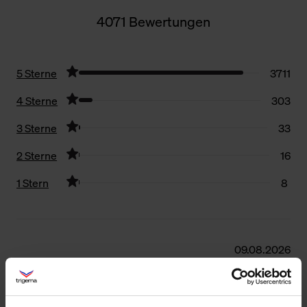
4071 Bewertungen
5 Sterne
3711
4 Sterne
303
3 Sterne
33
2 Sterne
16
1 Stern
8
Filter zurücksetzen
09.08.2026
5
Sehr gute Qualität