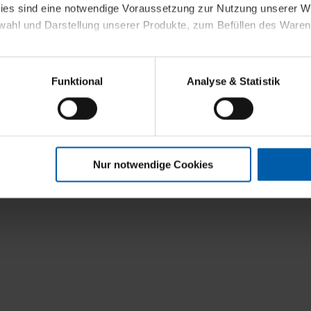
kies sind eine notwendige Voraussetzung zur Nutzung unserer
wahl und Darstellung unserer Produkte, zum Befüllen des Ware
sierter Angebote, Anzeigen und Inhalte aufgrund Ihres Nutzerverh
Funktional
Analyse & Statistik
stik- und Tracking-Zwecke zur Analyse und Optimierung unserer 
en. Diese übermitteln wir in anonymisierter Form an Dritte wie
 auch außerhalb unserer Webseiten ausgewählte Werbung anzeig
n", damit wir alle Cookies und Web-Technologien für Ihr personal
Nur notwendige Cookies
eweiligen Schaltflächen können Sie die Arten der Cookies selbst 
es mit einem Klick auf „Auswahl erlauben“ bestätigen. Fall Sie
wir lediglich die erwähnten technisch erforderlichen Cookies.
ahren Sie weiterführende Informationen über die jeweiligen Cooki
 Cookies“ können Sie allgemeine Informationen über Cookies 
llungen“ können Sie jederzeit Ihre Einwilligungserklärung anpass
die Nutzung der Webseite nicht erforderlich und kann jederzeit mit
Einwilligung hat jedoch keine Auswirkung auf die bisherigen Eins