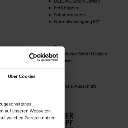
DELUXE-Single-Jersey
heiß bügeln
Schontrocknen
Normalwaschgang 60°
Passform
Basic
Klassischer Schnitt Unisex
Halbarm
Über Cookies
Produktdetails
Rundhals-Ausschnitt
zugeschnittenes
Nachhaltigkeit
en auf unseren Webseiten
auf welchen Geräten nutzen.