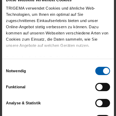
30.06.2026
TRIGEMA verwendet Cookies und ähnliche Web-
Technologien, um Ihnen ein optimal auf Sie
5
zugeschnittenes Einkaufserlebnis bieten und unser
Gute qualität und gute versrbeitung
Online-Angebot stetig verbessern zu können. Dazu
kommen auf unseren Webseiten verschiedene Arten von
Cookies zum Einsatz, die Daten sammeln, wie Sie
unsere Angebote auf welchen Geräten nutzen.
18.06.2026
Technisch erforderliche Cookies sind eine notwendige
5
Voraussetzung zur Nutzung unserer Webpräsenz, um
Einwilligungsauswahl
grundlegende Funktionen wie etwa zur Auswahl und
Notwendig
Top Qualität sitzt gut wird in Deutschland
Darstellung unserer Produkte, zum Befüllen des
hergestellt und Biobaumwolle Mega tolles
Warenkorbs oder zum Abschluss des Kaufs zu
Funktional
gewährleisten.
Produkt. Vielen Dank dafür
Für die Darstellung personalisierter Angebote, Anzeigen
Analyse & Statistik
und Inhalte aufgrund Ihres Nutzerverhaltens und Ihres
Profils sowie für Marketing-, Statistik- und Tracking-