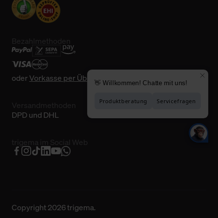
Bezahlmethoden
oder
Vorkasse per Überweisung
Versandmethoden
DPD und DHL
trigema im Social Web
Copyright 2026 trigema.